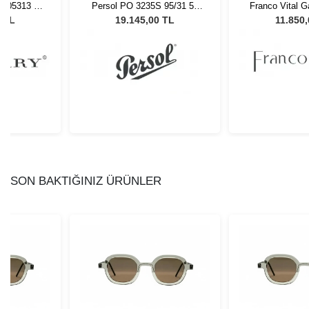
 405313 54
Persol PO 3235S 95/31 55
Franco Vital G
Gözlüğü
Unisex Güneş Gözlüğü
Unisex Güne
0 TL
19.145,00 TL
11.850
SON BAKTIĞINIZ ÜRÜNLER