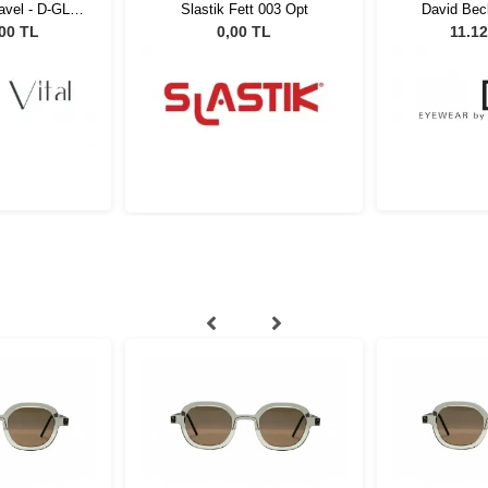
avel - D-GLD
Slastik Fett 003 Opt
David Be
ş Gözlüğü
807F9 51 
,00 TL
0,00 TL
11.12
Gö