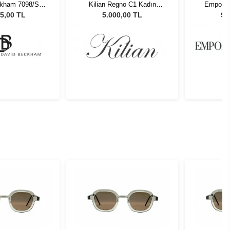
ckham 7098/S
Kilian Regno C1 Kadın
Emporio
Unisex Güneş
Güneş Gözlüğü
58758G 
5,00 TL
5.000,00 TL
9.
zlüğü