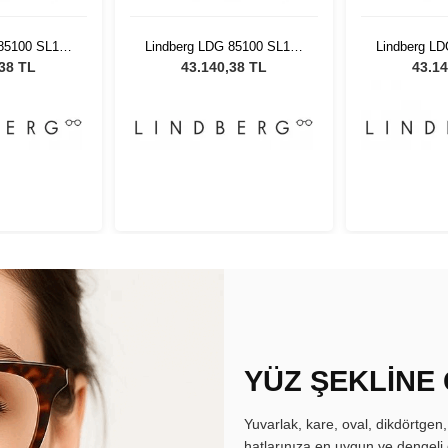
85100 SL125
Lindberg LDG 85100 SL125
Lindberg L
 45
AL29 45
AL
,38 TL
43.140,38 TL
43.14
YÜZ ŞEKLİNE
Yuvarlak, kare, oval, dikdörtgen
hatlarınıza en uygun ve dengeli 