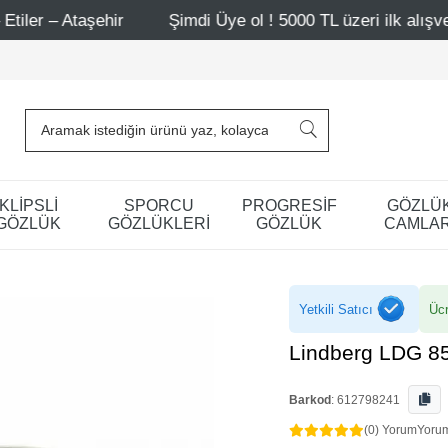
ehir
Şimdi Üye ol ! 5000 TL üzeri ilk alışverişinde 500 
KLİPSLİ
SPORCU
PROGRESİF
GÖZLÜ
GÖZLÜK
GÖZLÜKLERİ
GÖZLÜK
CAMLAR
Yetkili Satıcı
Ücr
Lindberg LDG 8
Barkod
:
612798241
(0) Yorum
Yoru