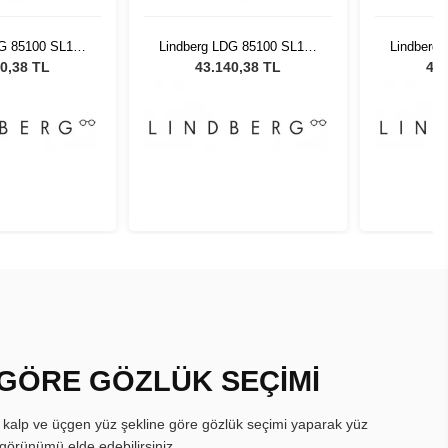
DG 85100 SL125
Lindberg LDG 85100 SL125
Lindberg
29 45
AL29 45
0,38 TL
43.140,38 TL
43.
 GÖRE GÖZLÜK SEÇİMİ
, kalp ve üçgen yüz şekline göre gözlük seçimi yaparak yüz
görünümü elde edebilirsiniz.