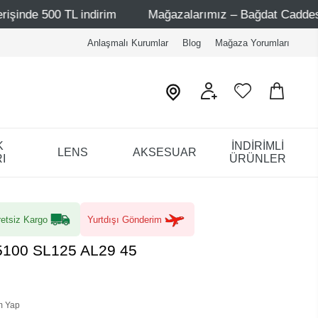
TL indirim
Mağazalarımız – Bağdat Caddesi 1 - Bağdat C
Anlaşmalı Kurumlar
Blog
Mağaza Yorumları
K
İNDİRİMLİ
LENS
AKSESUAR
I
ÜRÜNLER
etsiz Kargo
Yurtdışı Gönderim
5100 SL125 AL29 45
m Yap