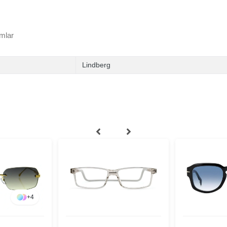
mlar
Lindberg
+
4