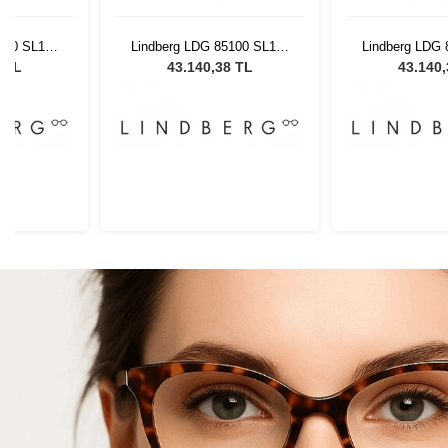
100 SL125
Lindberg LDG 85100 SL125
Lindberg LDG 
5
AL29 45
AL29
8 TL
43.140,38 TL
43.140