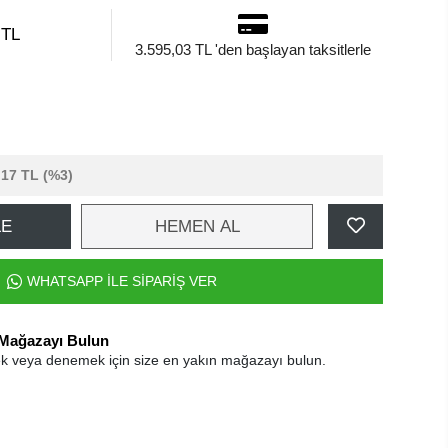
 TL
3.595,03 TL 'den başlayan taksitlerle
,17 TL
(%3)
LE
HEMEN AL
WHATSAPP İLE SİPARİŞ VER
 Mağazayı Bulun
k veya denemek için size en yakın mağazayı bulun.