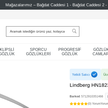
t Caddesi 1 - Bağdat Caddesi 2 - Nişantaşı – Etiler – Ataş
KLİPSLİ
SPORCU
PROGRESİF
GÖZLÜ
GÖZLÜK
GÖZLÜKLERİ
GÖZLÜK
CAMLAR
Yetkili Satıcı
Ücr
Lindberg HN182
Barkod
:
5712910351466
(0) Yorum
Yoru