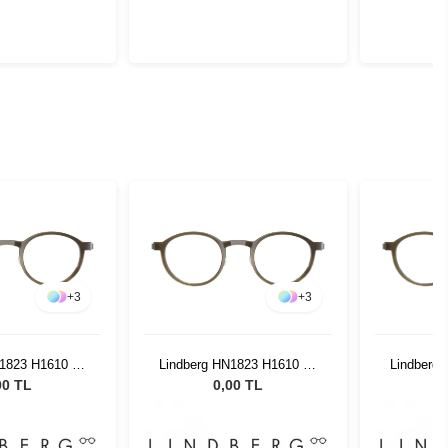
+
3
+
3
N1823 H1610 47
Lindberg HN1823 H1610 47
Lindberg
135
135
00 TL
0,00 TL