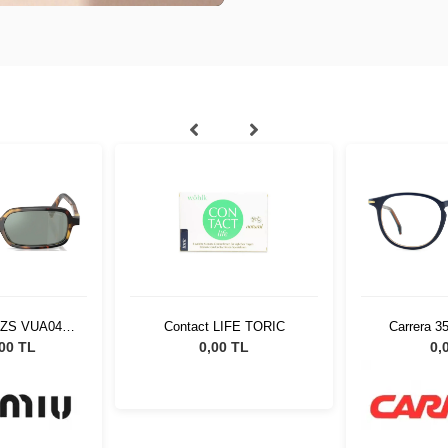
11ZS VUA04M
Contact LIFE TORIC
Carrera 3
eş Gözlüğü
8
,00 TL
0,00 TL
0,