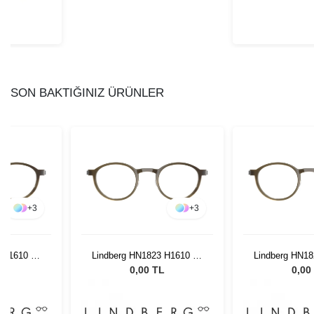
SON BAKTIĞINIZ ÜRÜNLER
+
3
+
3
 H1610 47
Lindberg HN1823 H1610 47
Lindberg HN18
135
13
L
0,00 TL
0,00