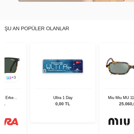
ŞU AN POPÜLER OLANLAR
+
3
37N Erkek
Ultra 1 Day
Miu Miu MU 
lüğü
51 Kadın Gün
 TL
0,00 TL
25.060