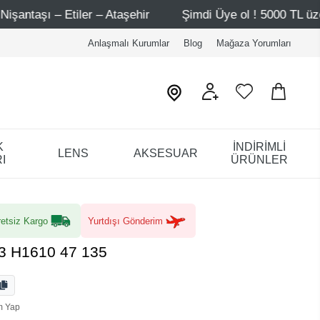
ehir
Şimdi Üye ol ! 5000 TL üzeri ilk alışverişinde 500 T
Anlaşmalı Kurumlar
Blog
Mağaza Yorumları
K
İNDİRİMLİ
LENS
AKSESUAR
I
ÜRÜNLER
etsiz Kargo
Yurtdışı Gönderim
3 H1610 47 135
m Yap