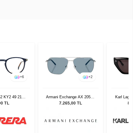
+
6
+
2
52 KY2 49 21
Armani Exchange AX 2057S
Karl Lage
4004
602080 - 59 Unisex Güneş
Black Kad
00 TL
7.265,00 TL
8.
Gözlüğü