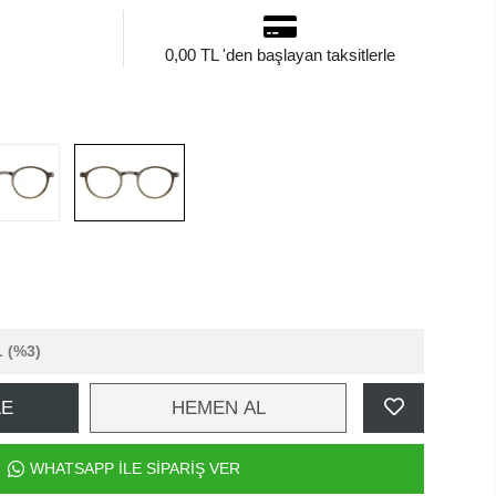
0,00 TL 'den başlayan taksitlerle
L
(%3)
LE
HEMEN AL
WHATSAPP İLE SİPARİŞ VER