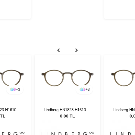
+
3
+
3
23 H1610 47
Lindberg HN1823 H1610 47
Lindberg H
5
135
 TL
0,00 TL
0,