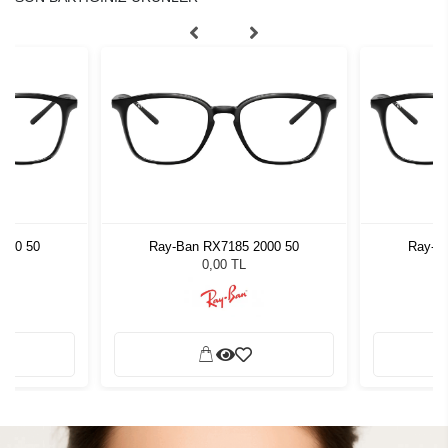
000 50
Ray-Ban RX7185 2000 50
Ray-B
0,00 TL