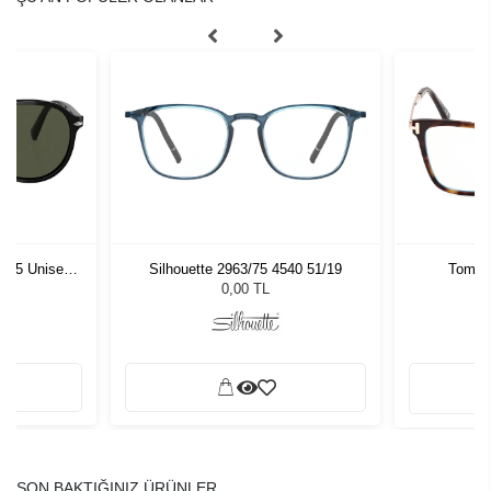
1 55 Unisex
Silhouette 2963/75 4540 51/19
Tom Fo
ğü
L
0,00 TL
SON BAKTIĞINIZ ÜRÜNLER