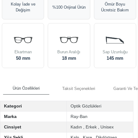
Kolay İade ve
Ömür Boyu
%100 Orijinal Ürün
Değişim
Ücretsiz Bakım
Ekartman
Burun Aralığı
Sap Uzunluğu
50 mm
18 mm
145 mm
Ürün Özellikleri
Taksit Seçenekleri
Garanti Ve Te
Kategori
Optik Gözlükleri
Marka
Ray-Ban
Cinsiyet
Kadın
,
Erkek
,
Unisex
Yüz Şekli
Kalp
,
Kare
,
Dikdörtgen