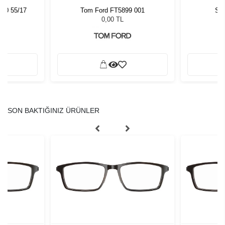
540 55/17
Tom Ford FT5899 001
Sla
0,00 TL
SON BAKTIĞINIZ ÜRÜNLER