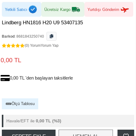
Yetkili Satıcı
Ücretsiz Kargo
Yurtdışı Gönderim
Lindberg HN1816 H20 U9 53407135
Barkod
:
8681843250740
(0) Yorum
Yorum Yap
0,00 TL
0,00 TL 'den başlayan taksitlerle
Ölçü Tablosu
Havale/EFT ile
0,00 TL
(%3)