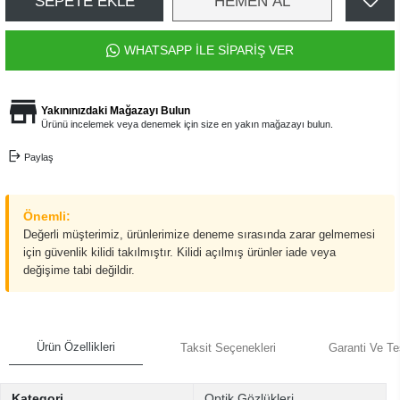
SEPETE EKLE
HEMEN AL
WHATSAPP İLE SİPARİŞ VER
Yakınınızdaki Mağazayı Bulun
Ürünü incelemek veya denemek için size en yakın mağazayı bulun.
Paylaş
Önemli:
Değerli müşterimiz, ürünlerimize deneme sırasında zarar gelmemesi
için güvenlik kilidi takılmıştır. Kilidi açılmış ürünler iade veya
değişime tabi değildir.
Ürün Özellikleri
Taksit Seçenekleri
Garanti Ve Te
Kategori
Optik Gözlükleri