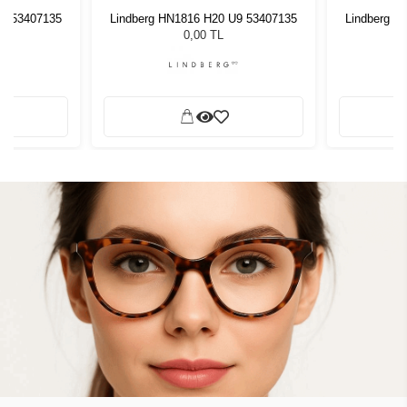
U9 53407135
Lindberg HN1816 H20 U9 53407135
Lindberg H
0,00 TL