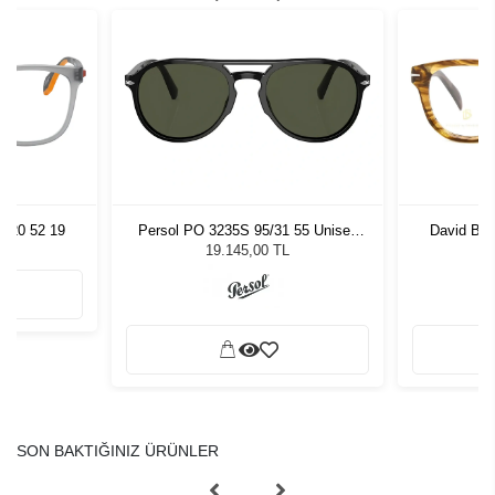
 020 52 19
Persol PO 3235S 95/31 55 Unisex
David Be
Güneş Gözlüğü
19.145,00 TL
SON BAKTIĞINIZ ÜRÜNLER