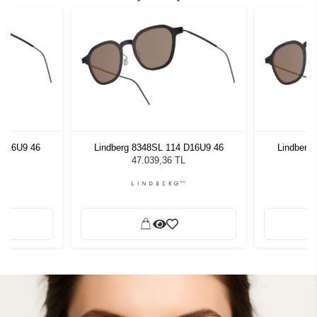
 D16U9 46
Lindberg 8348SL 114 D16U9 46
Lindberg
L
47.039,36 TL