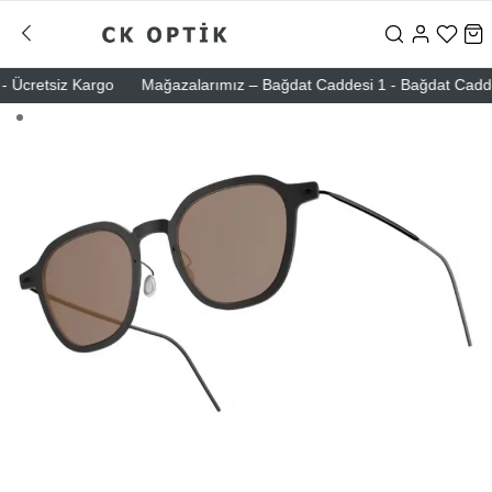
Ücretsiz Kargo
Mağazalarımız – Bağdat Caddesi 1 - Bağdat Caddesi 2