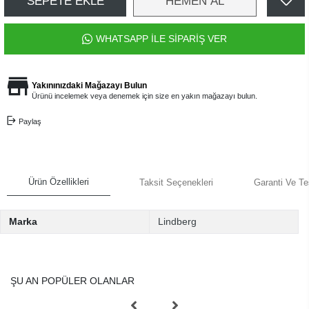
SEPETE EKLE
HEMEN AL
WHATSAPP İLE SİPARİŞ VER
Yakınınızdaki Mağazayı Bulun
Ürünü incelemek veya denemek için size en yakın mağazayı bulun.
Paylaş
Ürün Özellikleri
Taksit Seçenekleri
Garanti Ve Te
Marka
Lindberg
ŞU AN POPÜLER OLANLAR