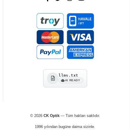
llms.txt
AI READY
© 2026
CK Optik
— Tüm hakları saklıdır.
1996 yılından bugüne daima sizinle.