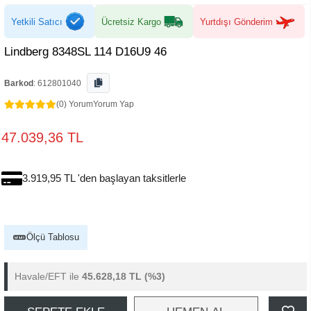
Yetkili Satıcı
Ücretsiz Kargo
Yurtdışı Gönderim
Lindberg 8348SL 114 D16U9 46
Barkod
:
612801040
(0) Yorum
Yorum Yap
47.039,36 TL
3.919,95 TL 'den başlayan taksitlerle
Ölçü Tablosu
Havale/EFT ile
45.628,18 TL
(%3)