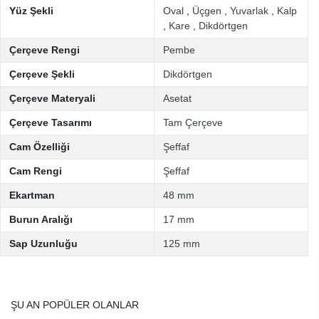
Yüz Şekli
Oval
,
Üçgen
,
Yuvarlak
,
Kalp
,
Kare
,
Dikdörtgen
Çerçeve Rengi
Pembe
Çerçeve Şekli
Dikdörtgen
Çerçeve Materyali
Asetat
Çerçeve Tasarımı
Tam Çerçeve
Cam Özelliği
Şeffaf
Cam Rengi
Şeffaf
Ekartman
48 mm
Burun Aralığı
17 mm
Sap Uzunluğu
125 mm
ŞU AN POPÜLER OLANLAR