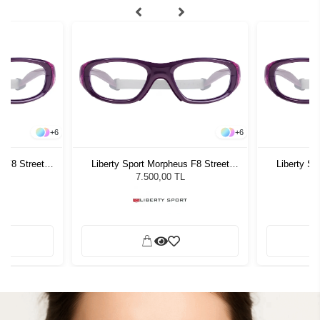
+
6
+
6
s F8 Street
Liberty Sport Morpheus F8 Street
Liberty Sp
8
Series 741 48
7.500,00 TL