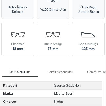
Kolay İade ve
Ömür Boyu
%100 Orijinal Ürün
Değişim
Ücretsiz Bakım
Ekartman
Burun Aralığı
Sap Uzunluğu
48 mm
17 mm
125 mm
Ürün Özellikleri
Taksit Seçenekleri
Garanti Ve Te
Kategori
Sporcu Gözlükleri
Marka
Liberty Sport
Cinsiyet
Kadın