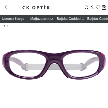
cretsiz Kargo
Mağazalarımız – Bağdat Caddesi 1 - Bağdat Caddesi 2 