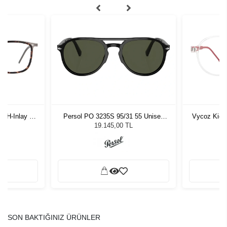
-H-Inlay 53-
Persol PO 3235S 95/31 55 Unisex
Vycoz Kids
Güneş Gözlüğü
19.145,00 TL
SON BAKTIĞINIZ ÜRÜNLER