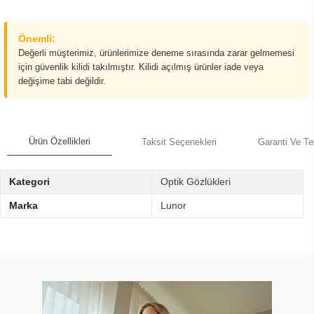
Ölçü Tablosu
Havale/EFT ile
0,00 TL
(%3)
SEPETE EKLE
HEMEN AL
WHATSAPP İLE SİPARİŞ VER
Yakınınızdaki Mağazayı Bulun
Ürünü incelemek veya denemek için size en yakın mağazayı bulun.
Paylaş
Önemli:
Değerli müşterimiz, ürünlerimize deneme sırasında zarar gelmemesi
için güvenlik kilidi takılmıştır. Kilidi açılmış ürünler iade veya
değişime tabi değildir.