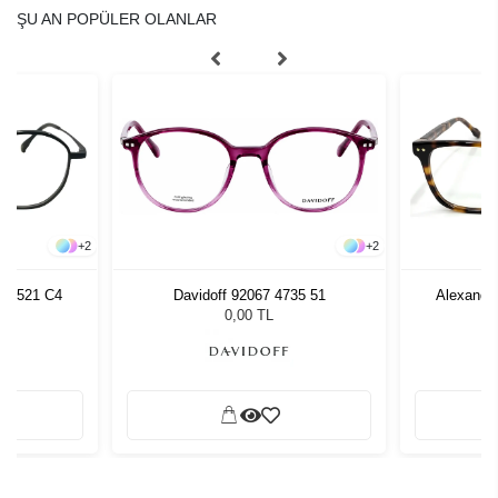
LUNOR | ZAMANSIZ ALMAN TASARIM KÜLTÜRÜ
VİNTAGE ESTETİK, EL
İŞÇİLİĞİ ZARAFET
Lunor optik gözlük koleksiyonu, klasik Alman tasarım
geleneğini modern detaylarla buluşturur. El işçiliğiyle
üretilen çerçeveleri ve zamansız retro çizgileriyle sade, zarif
ve karakterli bir duruş sunar.
KOLEKSİYONU KEŞFET
ŞU AN POPÜLER OLANLAR