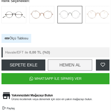
Yetkili Satıcı
Ücretsiz Kargo
Yurtdışı Gönderim
Lunor M09 Mod 2 Col PP
Barkod
:
8683011802522
(0) Yorum
Yorum Yap
0,00 TL
0,00 TL 'den başlayan taksitlerle
Renk Seçenekleri: