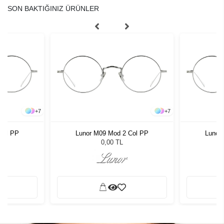
+
2
+
2
AW7521 C4
Davidoff 92067 4735 51
Alexande
0,00 TL
SON BAKTIĞINIZ ÜRÜNLER