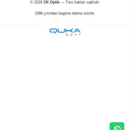
llms.txt
AI READY
© 2026
CK Optik
— Tüm hakları saklıdır.
1996 yılından bugüne daima sizinle.