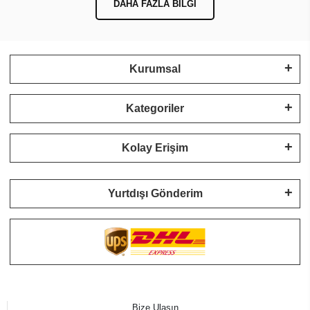
REÇETENİZİ GÖNDERİN
Deneyimli optisyen ekibimiz, ihtiyaçlarınıza en uygun gözlük
camı çözümlerini belirlesin.
DAHA FAZLA BILGI
Kurumsal