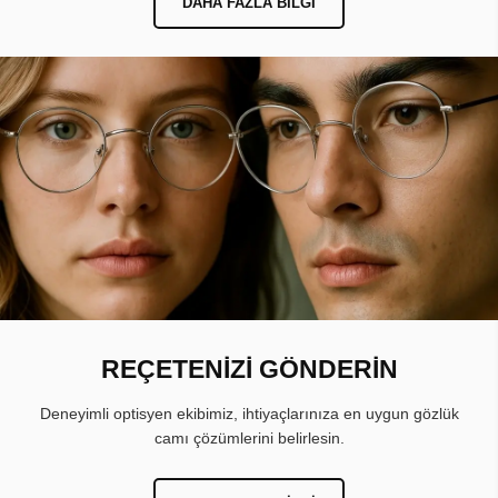
YÜZ ŞEKLİNE GÖRE GÖZLÜK
SEÇİMİ
Yuvarlak, kare, oval, dikdörtgen, kalp ve üçgen yüz şekline
göre gözlük seçimi yaparak yüz hatlarınıza en uygun ve
dengeli görünümü elde edebilirsiniz.
DAHA FAZLA BILGI