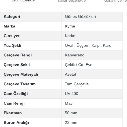
Ürün Özellikleri
Taksit Seçenekleri
Garanti Ve Te
Kategori
Güneş Gözlükleri
Marka
Kyme
Cinsiyet
Kadın
Yüz Şekli
Oval
,
Üçgen
,
Kalp
,
Kare
Çerçeve Rengi
Kahverengi
Çerçeve Şekli
Çekik / Cat Eye
Çerçeve Materyali
Asetat
Çerçeve Tasarımı
Tam Çerçeve
Cam Özelliği
UV 400
Cam Rengi
Mavi
Ekartman
50 mm
Burun Aralığı
23 mm