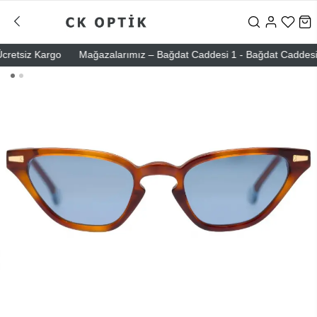
etsiz Kargo
Mağazalarımız – Bağdat Caddesi 1 - Bağdat Caddesi 2 - N