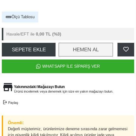
Ölçü Tablosu
Havale/EFT ile
0,00 TL
(%3)
SEPETE EKLE
HEMEN AL
WHATSAPP İLE SİPARİŞ VER
Yakınınızdaki Mağazayı Bulun
Ürünü incelemek veya denemek için size en yakın mağazayı bulun.
Paylaş
Önemli:
Değerli müşterimiz, ürünlerimize deneme sırasında zarar gelmemesi
için güvenlik kilidi takılmıştır. Kilidi açılmış ürünler iade veya