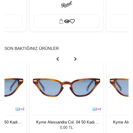
SON BAKTIĞINIZ ÜRÜNLER
+
2
+
2
04 50 Kadın
Kyme Alessandra Col. 04 50 Kadın
Kyme Aless
ğü
Güneş Gözlüğü
G
0,00 TL