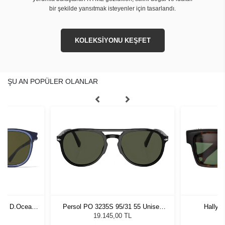
bir şekilde yansıtmak isteyenler için tasarlandı.
KOLEKSİYONU KEŞFET
ŞU AN POPÜLER OLANLAR
igo D.Ocean
Persol PO 3235S 95/31 55 Unisex
Hally 
Güneş Gözlüğü
L
19.145,00 TL