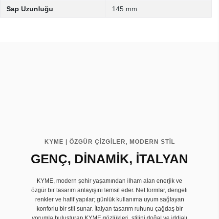
Sap Uzunluğu
145 mm
KYME | ÖZGÜR ÇİZGİLER, MODERN STİL
GENÇ, DİNAMİK, İTALYAN
KYME, modern şehir yaşamından ilham alan enerjik ve
özgür bir tasarım anlayışını temsil eder. Net formlar, dengeli
renkler ve hafif yapılar; günlük kullanıma uyum sağlayan
konforlu bir stil sunar. İtalyan tasarım ruhunu çağdaş bir
yorumla buluşturan KYME gözlükleri, stilini doğal ve iddialı