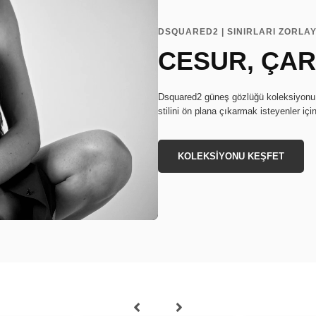
DSQUARED2 | SINIRLARI ZORLAY
CESUR, ÇARP
Dsquared2 güneş gözlüğü koleksiyonu, i
stilini ön plana çıkarmak isteyenler iç
KOLEKSİYONU KEŞFET