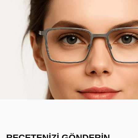
REÇETENİZİ GÖNDERİN