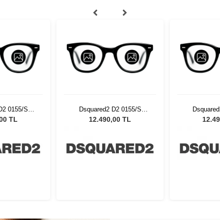
D2 0155/S
Dsquared2 D2 0155/S
Dsquared
sex Güneş
0NZ5308 Unisex Güneş
0NZ5308 
,00 TL
12.490,00 TL
12.49
üğü
Gözlüğü
Gö