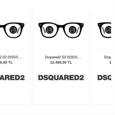
2 D2 0155/S
Dsquared2 D2 0155/S
Dsquar
Unisex Güneş
0NZ5308 Unisex Güneş
0NZ530
0,00 TL
12.490,00 TL
12.
zlüğü
Gözlüğü