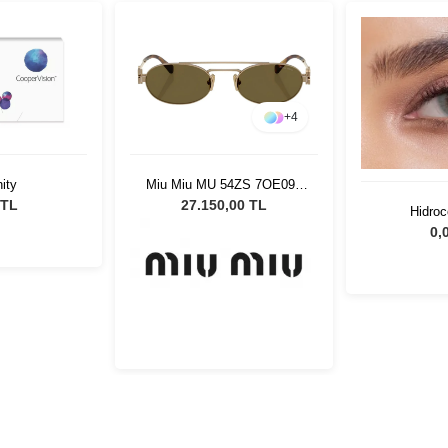
+
4
nity
Miu Miu MU 54ZS 7OE09Z
53 Kadın Güneş Gözlüğü
 TL
27.150,00 TL
Hidroc
0,