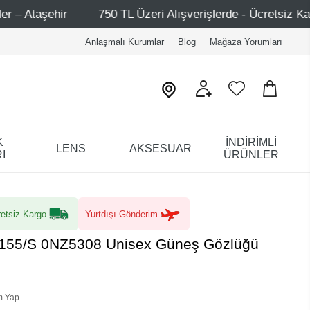
750 TL Üzeri Alışverişlerde - Ücretsiz Kargo
Mağazalar
Anlaşmalı Kurumlar
Blog
Mağaza Yorumları
K
İNDİRİMLİ
LENS
AKSESUAR
I
ÜRÜNLER
etsiz Kargo
Yurtdışı Gönderim
155/S 0NZ5308 Unisex Güneş Gözlüğü
m Yap