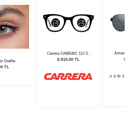
Armani 
Carrera CA8918/C 12J 54
60636G -
Erkek Güneş Gözlüğü
6.
6.810,00 TL
or Grafite
00 TL