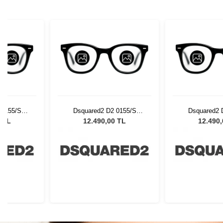
 0155/S
Dsquared2 D2 0155/S
Dsquared2 
x Güneş
0NZ5308 Unisex Güneş
0NZ5308 Uni
0 TL
12.490,00 TL
12.490
ü
Gözlüğü
Gözl