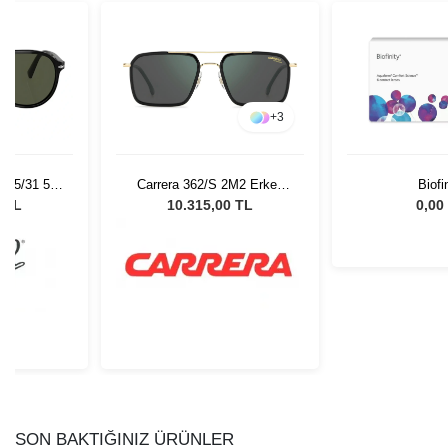
+
3
 95/31 55
Carrera 362/S 2M2 Erkek
Biofi
Gözlüğü
Güneş Gözlüğü
0 TL
10.315,00 TL
0,00
SON BAKTIĞINIZ ÜRÜNLER