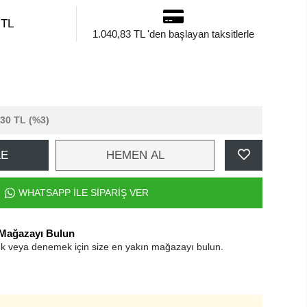
 TL
1.040,83 TL 'den başlayan taksitlerle
,30 TL
(%3)
LE
HEMEN AL
WHATSAPP İLE SİPARİŞ VER
 Mağazayı Bulun
k veya denemek için size en yakın mağazayı bulun.