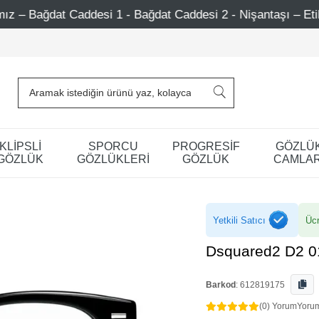
 1 - Bağdat Caddesi 2 - Nişantaşı – Etiler – Ataşehir
KLİPSLİ
SPORCU
PROGRESİF
GÖZLÜ
GÖZLÜK
GÖZLÜKLERİ
GÖZLÜK
CAMLAR
Yetkili Satıcı
Ücr
Dsquared2 D2 0
Barkod
:
612819175
(0) Yorum
Yoru