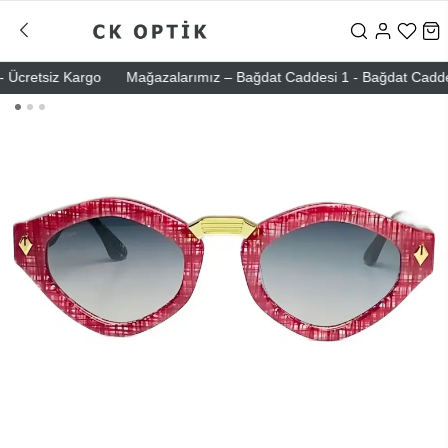
cretsiz Kargo
Mağazalarımız – Bağdat Caddesi 1 - Bağdat Caddesi 2 -