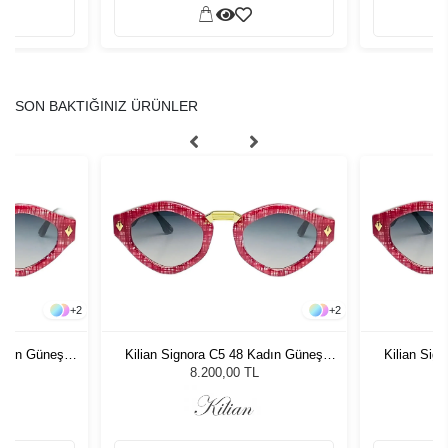
SON BAKTIĞINIZ ÜRÜNLER
+
2
+
2
Kadın Güneş
Kilian Signora C5 48 Kadın Güneş
Kilian Sig
Gözlüğü
8.200,00 TL