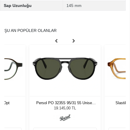
Sap Uzunluğu
145 mm
ŞU AN POPÜLER OLANLAR
02 Opt
Persol PO 3235S 95/31 55 Unisex
Slastik
Güneş Gözlüğü
19.145,00 TL