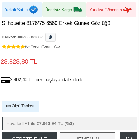
Yetkili Satıcı
Ücretsiz Kargo
Yurtdışı Gönderim
Silhouette 8176/75 6560 Erkek Güneş Gözlüğü
Barkod
:
888465392607
(0) Yorum
Yorum Yap
28.828,80 TL
2.402,40 TL 'den başlayan taksitlerle
Ölçü Tablosu
Havale/EFT ile
27.963,94 TL
(%3)