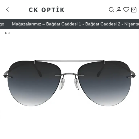
Mağazalarımız – Bağdat Caddesi 1 - Bağdat Caddesi 2 - Nişantaşı – Et