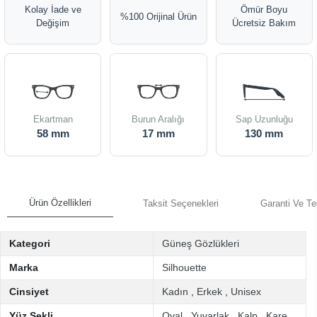
Kolay İade ve
Ömür Boyu
%100 Orijinal Ürün
Değişim
Ücretsiz Bakım
Ekartman
Burun Aralığı
Sap Uzunluğu
58 mm
17 mm
130 mm
Ürün Özellikleri
Taksit Seçenekleri
Garanti Ve Te
Kategori
Güneş Gözlükleri
Marka
Silhouette
Cinsiyet
Kadın
,
Erkek
,
Unisex
Yüz Şekli
Oval
,
Yuvarlak
,
Kalp
,
Kare