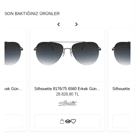
SON BAKTIĞINIZ ÜRÜNLER
 Erkek Güneş
Silhouette 8176/75 6560 Erkek Güneş
Silhouette 
Gözlüğü
L
28.828,80 TL