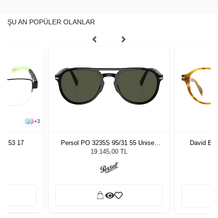
ŞU AN POPÜLER OLANLAR
+
3
81 53 17
Persol PO 3235S 95/31 55 Unisex
David Be
Güneş Gözlüğü
19.145,00 TL