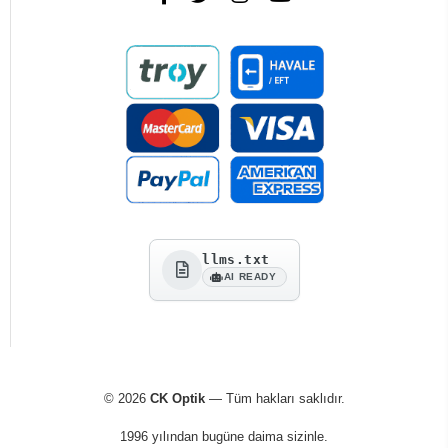
llms.txt
AI READY
© 2026
CK Optik
— Tüm hakları saklıdır.
1996 yılından bugüne daima sizinle.