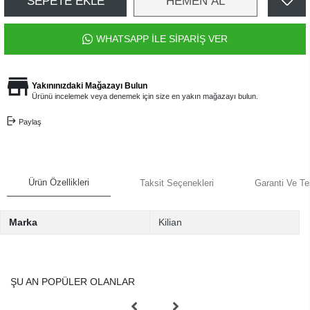
SEPETE EKLE
HEMEN AL
WHATSAPP İLE SİPARİŞ VER
Yakınınızdaki Mağazayı Bulun
Ürünü incelemek veya denemek için size en yakın mağazayı bulun.
Paylaş
Ürün Özellikleri
Taksit Seçenekleri
Garanti Ve Te
Marka
Kilian
ŞU AN POPÜLER OLANLAR