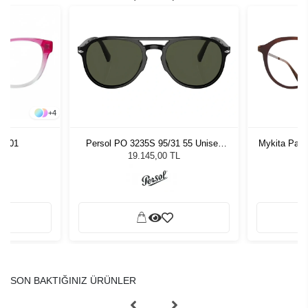
+
4
Persol PO 3235S 95/31 55 Unisex
Mykita Paul
 C.01
Güneş Gözlüğü
19.145,00 TL
SON BAKTIĞINIZ ÜRÜNLER