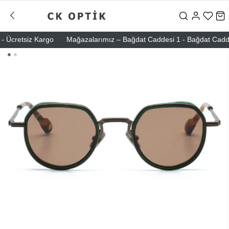
 Ücretsiz Kargo
Mağazalarımız – Bağdat Caddesi 1 - Bağdat Caddesi 2