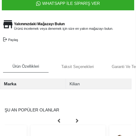
WHATSAPP İLE SİPARİŞ VER
Yakınınızdaki Mağazayı Bulun
Ürünü incelemek veya denemek için size en yakın mağazayı bulun.
Paylaş
Ürün Özellikleri
Taksit Seçenekleri
Garanti Ve Te
Marka
Kilian
ŞU AN POPÜLER OLANLAR