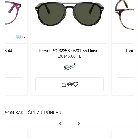
+
2
813 44
Persol PO 3235S 95/31 55 Unisex
Tom Fo
Güneş Gözlüğü
19.145,00 TL
SON BAKTIĞINIZ ÜRÜNLER