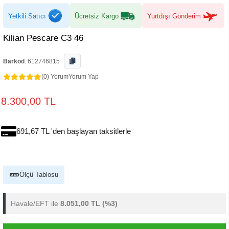
Yetkili Satıcı
Ücretsiz Kargo
Yurtdışı Gönderim
Kilian Pescare C3 46
Barkod
:
612746815
(0) Yorum
Yorum Yap
8.300,00 TL
691,67 TL 'den başlayan taksitlerle
Ölçü Tablosu
Havale/EFT ile
8.051,00 TL
(%3)