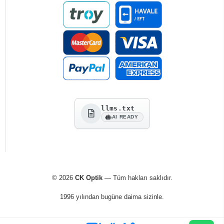
llms.txt
AI READY
© 2026
CK Optik
— Tüm hakları saklıdır.
1996 yılından bugüne daima sizinle.