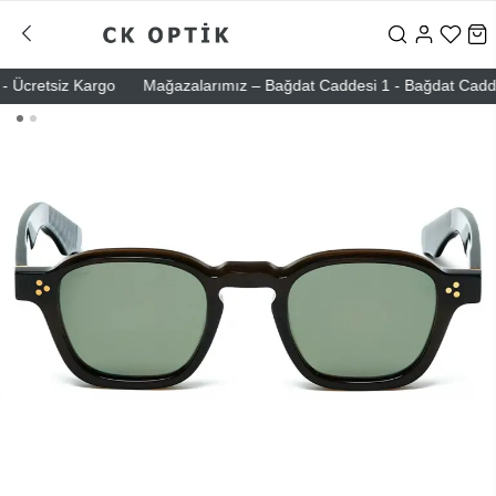
Ücretsiz Kargo
Mağazalarımız – Bağdat Caddesi 1 - Bağdat Caddesi 2 