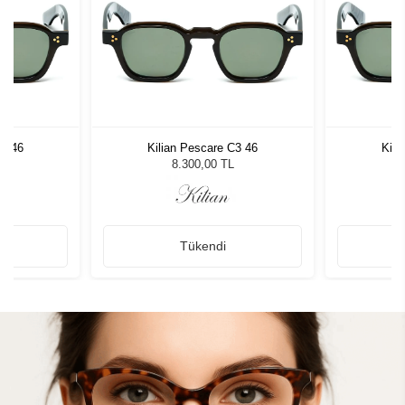
C3 46
Kilian Pescare C3 46
Kili
8.300,00 TL
Tükendi