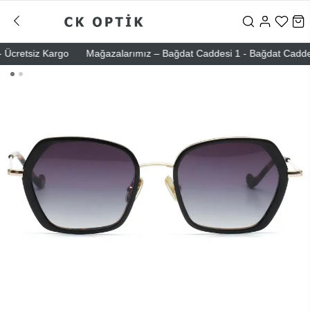
cretsiz Kargo
Mağazalarımız – Bağdat Caddesi 1 - Bağdat Caddesi 2 -