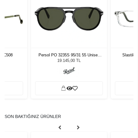
5 C508
Persol PO 3235S 95/31 55 Unisex
Slastik 
Güneş Gözlüğü
19.145,00 TL
SON BAKTIĞINIZ ÜRÜNLER