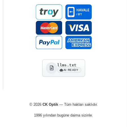
llms.txt
AI READY
© 2026
CK Optik
— Tüm hakları saklıdır.
1996 yılından bugüne daima sizinle.