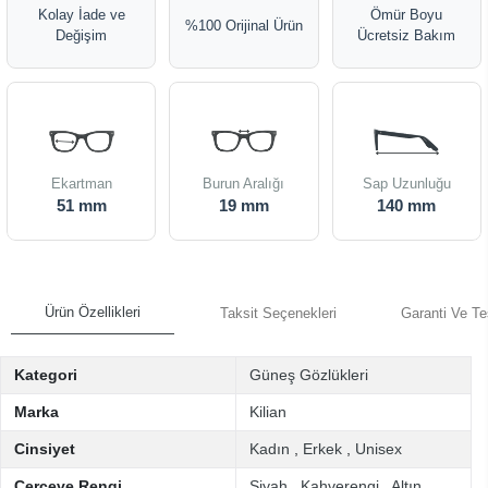
Kolay İade ve
Ömür Boyu
%100 Orijinal Ürün
Değişim
Ücretsiz Bakım
Ekartman
Burun Aralığı
Sap Uzunluğu
51 mm
19 mm
140 mm
Ürün Özellikleri
Taksit Seçenekleri
Garanti Ve Te
Kategori
Güneş Gözlükleri
Marka
Kilian
Cinsiyet
Kadın
,
Erkek
,
Unisex
Çerçeve Rengi
Siyah
,
Kahverengi
,
Altın