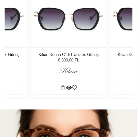
isex Güneş
Kilian Donna C1 51 Unisex Güneş
Kilian Do
Gözlüğü
8.300,00 TL