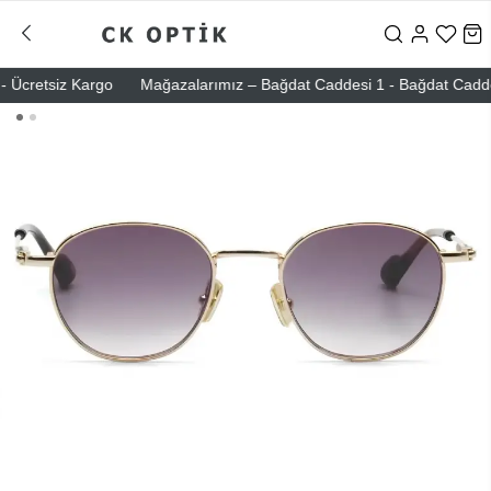
Ücretsiz Kargo
Mağazalarımız – Bağdat Caddesi 1 - Bağdat Caddesi 2 