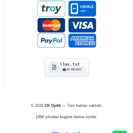
llms.txt
AI READY
© 2026
CK Optik
— Tüm hakları saklıdır.
1996 yılından bugüne daima sizinle.