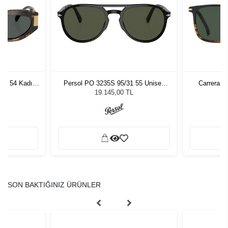
7 - 54 Kadın
Persol PO 3235S 95/31 55 Unisex
Carrera 3
ğü
Güneş Gözlüğü
L
19.145,00 TL
SON BAKTIĞINIZ ÜRÜNLER