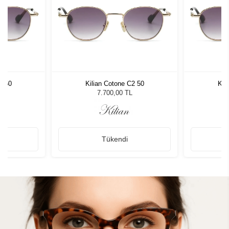
2 50
Kilian Cotone C2 50
Kil
7.700,00 TL
Tükendi