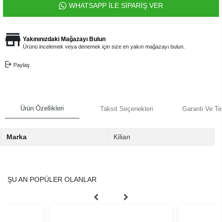
WHATSAPP İLE SİPARİŞ VER
Yakınınızdaki Mağazayı Bulun
Ürünü incelemek veya denemek için size en yakın mağazayı bulun.
Paylaş
Ürün Özellikleri
Taksit Seçenekleri
Garanti Ve Te
Marka
Kilian
ŞU AN POPÜLER OLANLAR