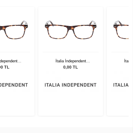
İndependent
İtalia İndependent
İtali
.090.GLS
5864.090.GLS
58
00 TL
0,00 TL