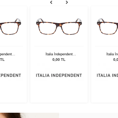
ependent
İtalia İndependent
İtalia 
0.GLS
5864.090.GLS
5864
 TL
0,00 TL
0,