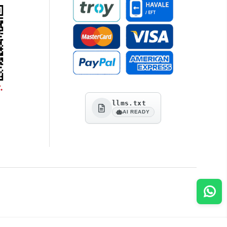
llms.txt
AI READY