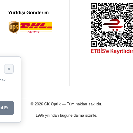
Yurtdışı Gönderim
×
rmak
© 2026
CK Optik
— Tüm hakları saklıdır.
ul Et
1996 yılından bugüne daima sizinle.