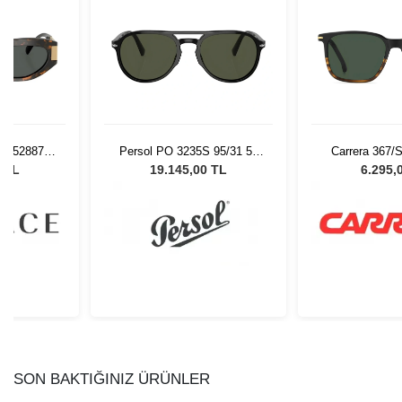
 552887 -
Persol PO 3235S 95/31 55
Carrera 367/
 Gözlüğü
Unisex Güneş Gözlüğü
Güneş G
0 TL
19.145,00 TL
6.295,
SON BAKTIĞINIZ ÜRÜNLER