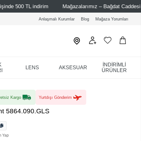
L indirim
Mağazalarımız – Bağdat Caddesi 1 - Bağdat Cad
Anlaşmalı Kurumlar
Blog
Mağaza Yorumları
K
İNDİRİMLİ
LENS
AKSESUAR
I
ÜRÜNLER
etsiz Kargo
Yurtdışı Gönderim
ent 5864.090.GLS
m Yap