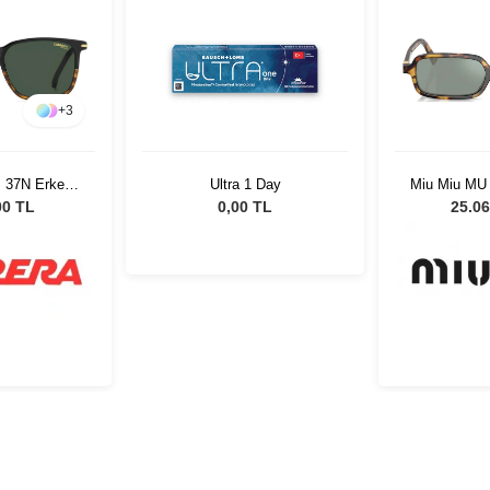
+
3
S 37N Erkek
Ultra 1 Day
Miu Miu MU
özlüğü
51 Kadın 
00 TL
0,00 TL
25.06