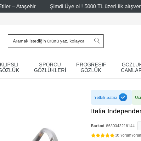
hir
Şimdi Üye ol ! 5000 TL üzeri ilk alışverişinde 500 T
KLİPSLİ
SPORCU
PROGRESİF
GÖZLÜ
GÖZLÜK
GÖZLÜKLERİ
GÖZLÜK
CAMLAR
Yetkili Satıcı
Ücr
İtalia İndepend
Barkod
:
8680343218144
(0) Yorum
Yoru