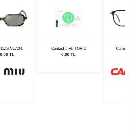
 11ZS VUA04M
Contact LIFE TORIC
Carrera
Güneş Gözlüğü
0,00 TL
0,00 TL