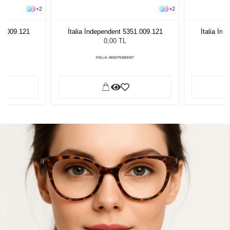
+
2
+
2
51.009.121
İtalia İndependent 5351.009.121
İtalia İn
0,00 TL