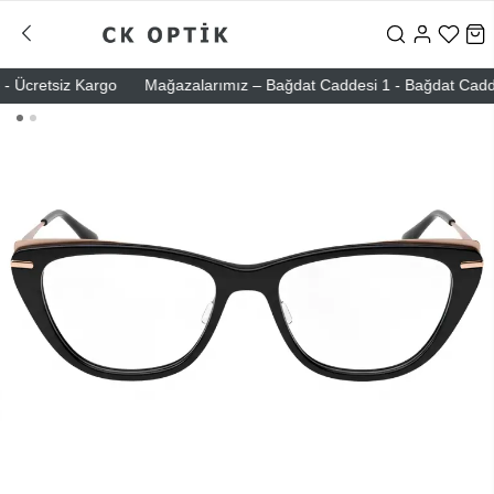
 Ücretsiz Kargo
Mağazalarımız – Bağdat Caddesi 1 - Bağdat Caddesi 2