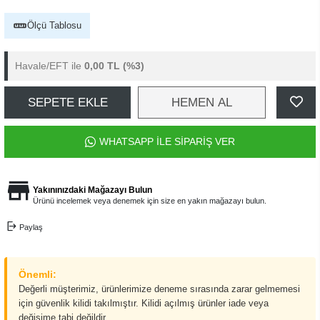
Ölçü Tablosu
Havale/EFT ile
0,00 TL
(%3)
SEPETE EKLE
HEMEN AL
WHATSAPP İLE SİPARİŞ VER
Yakınınızdaki Mağazayı Bulun
Ürünü incelemek veya denemek için size en yakın mağazayı bulun.
Paylaş
Önemli:
Değerli müşterimiz, ürünlerimize deneme sırasında zarar gelmemesi
için güvenlik kilidi takılmıştır. Kilidi açılmış ürünler iade veya
değişime tabi değildir.