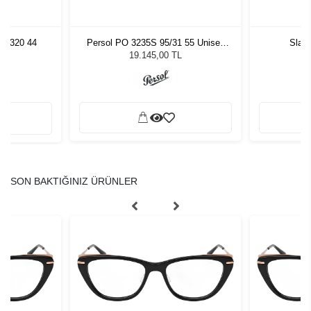
T 5320 44
Persol PO 3235S 95/31 55 Unisex
Slas
Güneş Gözlüğü
19.145,00 TL
SON BAKTIĞINIZ ÜRÜNLER