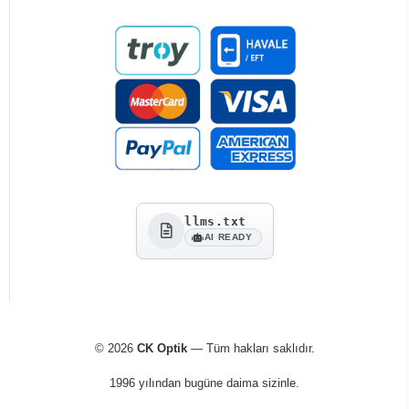
llms.txt
AI READY
© 2026
CK Optik
— Tüm hakları saklıdır.
1996 yılından bugüne daima sizinle.