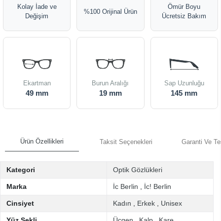
Kolay İade ve
Ömür Boyu
%100 Orijinal Ürün
Değişim
Ücretsiz Bakım
Ekartman
Burun Aralığı
Sap Uzunluğu
49 mm
19 mm
145 mm
Ürün Özellikleri
Taksit Seçenekleri
Garanti Ve Te
Kategori
Optik Gözlükleri
Marka
İc Berlin
,
İc! Berlin
Cinsiyet
Kadın
,
Erkek
,
Unisex
Yüz Şekli
Üçgen
,
Kalp
,
Kare