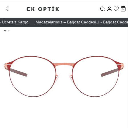
cretsiz Kargo
Mağazalarımız – Bağdat Caddesi 1 - Bağdat Caddesi 2 -