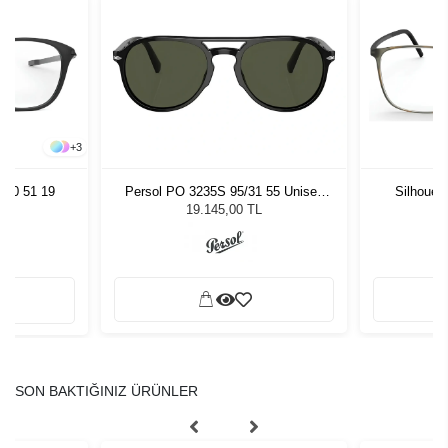
+
3
070 51 19
Persol PO 3235S 95/31 55 Unisex
Silhouet
Güneş Gözlüğü
19.145,00 TL
SON BAKTIĞINIZ ÜRÜNLER