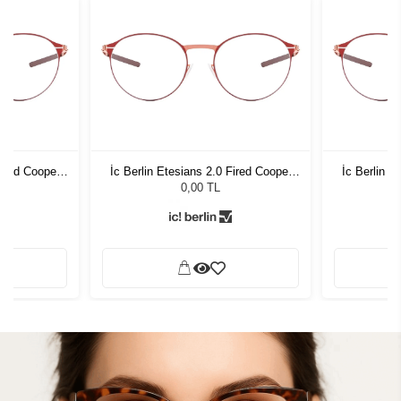
Fired Cooper
İc Berlin Etesians 2.0 Fired Cooper
İc Berlin E
Circle
0,00 TL