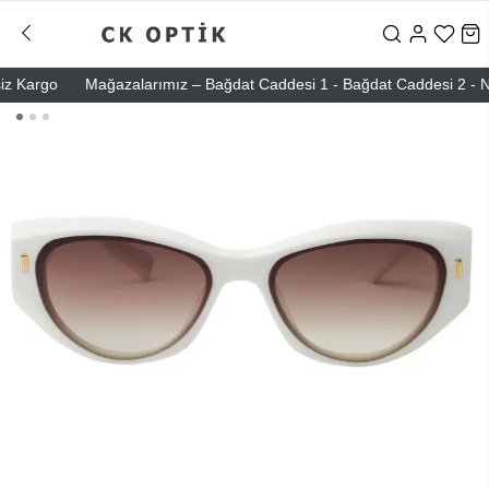
Kargo
Mağazalarımız – Bağdat Caddesi 1 - Bağdat Caddesi 2 - Nişanta