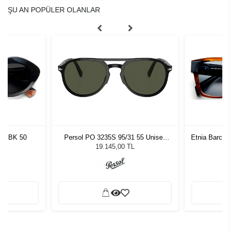
ŞU AN POPÜLER OLANLAR
pat BK 50
Persol PO 3235S 95/31 55 Unisex
Etnia Barcel
Güneş Gözlüğü
L
19.145,00 TL