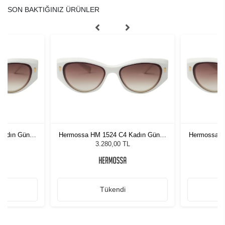
SON BAKTIĞINIZ ÜRÜNLER
Kadın Güneş
Hermossa HM 1524 C4 Kadın Güneş
Hermossa H
Gözlüğü
3.280,00 TL
Tükendi