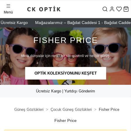
Menü
cretsiz Kargo
Mağazalarımız – Bağdat Caddesi 1 - Bağdat Caddesi 2 -
FISHER PRICE
Minik dünyalar için renkli bir stil, güvenli ve net bir görüş.
OPTİK KOLEKSİYONUNU KEŞFET
Ücretsiz Kargo | Yurtdışı Gönderim
Güneş Gözlükleri
Çocuk Güneş Gözlükleri
Fisher Price
Fisher Price