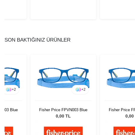
SON BAKTIĞINIZ ÜRÜNLER
+
2
+
2
VN003 Blue
Fisher Price FPVN003 Blue
Fisher Price 
L
0,00 TL
0,00