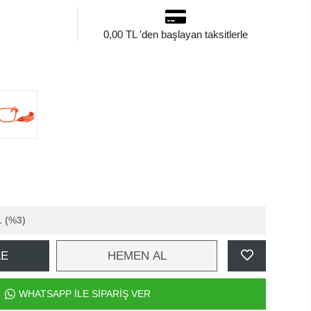
0,00 TL 'den başlayan taksitlerle
L
(%3)
LE
HEMEN AL
WHATSAPP İLE SİPARİŞ VER