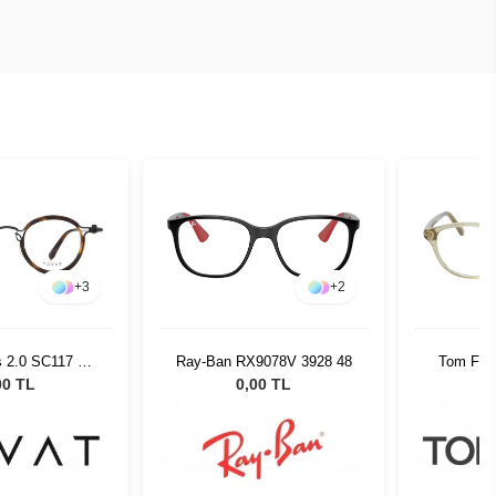
+
3
+
2
s 2.0 SC117 Col
Ray-Ban RX9078V 3928 48
Tom For
BTH
00 TL
0,00 TL