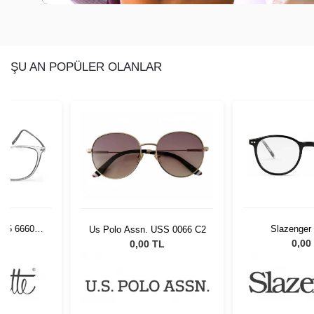
ŞU AN POPÜLER OLANLAR
1/75 6660
Slazenger
Us Polo Assn. USS 0066 C2
L
0,00
0,00 TL