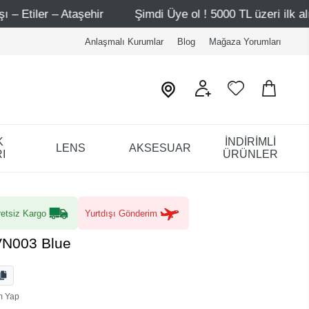
ye ol ! 5000 TL üzeri ilk alışverişinde 500 TL indirim
M
Anlaşmalı Kurumlar
Blog
Mağaza Yorumları
K
İNDİRİMLİ
LENS
AKSESUAR
I
ÜRÜNLER
etsiz Kargo
Yurtdışı Gönderim
VN003 Blue
m Yap