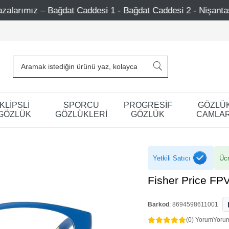
ğdat Caddesi 2 - Nişantaşı – Etiler – Ataşehir
Şimdi Ü
KLİPSLİ
SPORCU
PROGRESİF
GÖZLÜ
GÖZLÜK
GÖZLÜKLERİ
GÖZLÜK
CAMLAR
Yetkili Satıcı
Ücr
Fisher Price FP
Barkod
:
8694598611001
(0) Yorum
Yoru