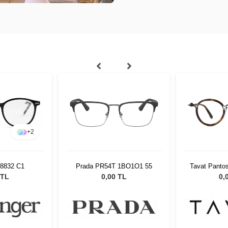
+
2
 8832 C1
Prada PR54T 1BO1O1 55
Tavat Panto
 TL
0,00 TL
0,