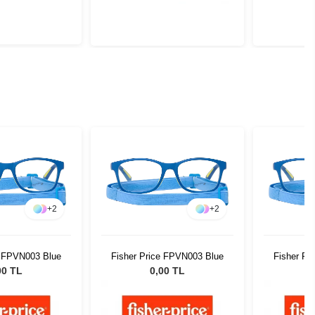
+
2
+
2
e FPVN003 Blue
Fisher Price FPVN003 Blue
Fisher Pr
00 TL
0,00 TL