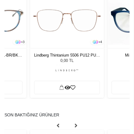
+
3
+
4
 BL-BR/BK
Lindberg Thintanium 5506 PU12 PU12
Minim
51 140
0,00 TL
SON BAKTIĞINIZ ÜRÜNLER