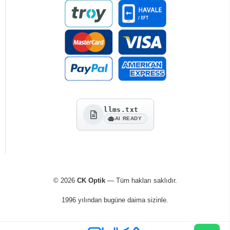
llms.txt
AI READY
© 2026
CK Optik
— Tüm hakları saklıdır.
1996 yılından bugüne daima sizinle.