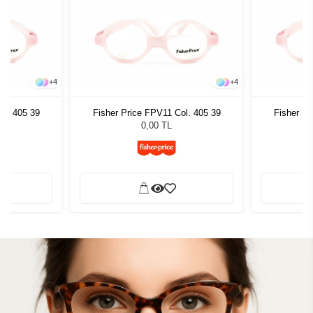
+
4
+
4
ol. 405 39
Fisher Price FPV11 Col. 405 39
Fisher Pr
0,00 TL