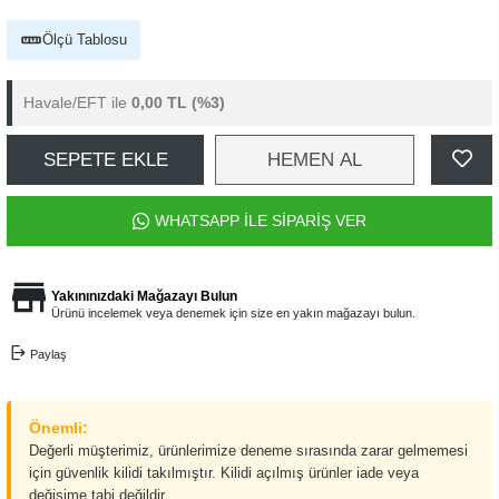
Ölçü Tablosu
Havale/EFT ile
0,00 TL
(%3)
SEPETE EKLE
HEMEN AL
WHATSAPP İLE SİPARİŞ VER
Yakınınızdaki Mağazayı Bulun
Ürünü incelemek veya denemek için size en yakın mağazayı bulun.
Paylaş
Önemli:
Değerli müşterimiz, ürünlerimize deneme sırasında zarar gelmemesi
için güvenlik kilidi takılmıştır. Kilidi açılmış ürünler iade veya
değişime tabi değildir.