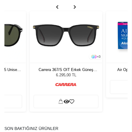
+
3
1 55 Unisex
Carrera 367/S OIT Erkek Güneş
Air Opti
ğü
Gözlüğü
L
6.295,00 TL
SON BAKTIĞINIZ ÜRÜNLER