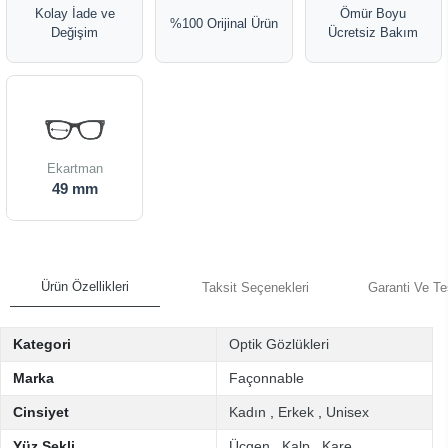
Kolay İade ve
Ömür Boyu
%100 Orijinal Ürün
Değişim
Ücretsiz Bakım
Ekartman
49 mm
Ürün Özellikleri
Taksit Seçenekleri
Garanti Ve Te
Kategori
Optik Gözlükleri
Marka
Façonnable
Cinsiyet
Kadın
,
Erkek
,
Unisex
Yüz Şekli
Üçgen
,
Kalp
,
Kare
,