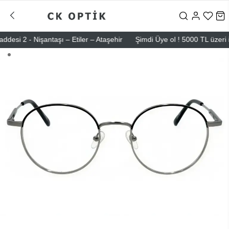
 2 - Nişantaşı – Etiler – Ataşehir
Şimdi Üye ol ! 5000 TL üzeri ilk a