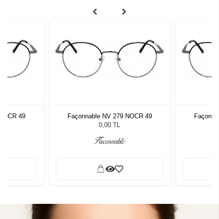
 NOCR 49
Façonnable NV 279 NOCR 49
Façonna
0,00 TL