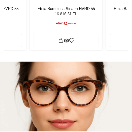
ra HVRD 55
Etnia Barcelona Sinatra HVRD 55
Etnia Bar
L
16.816,51 TL