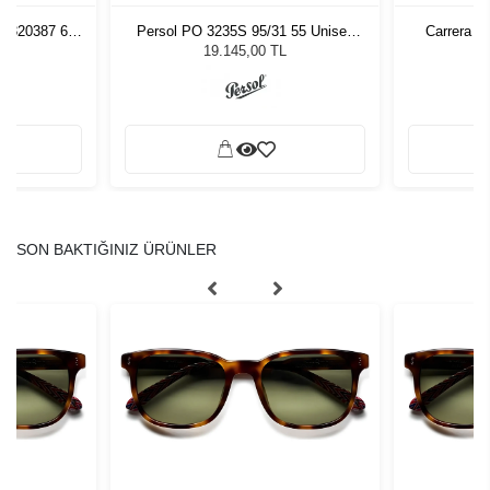
9 320387 61
Persol PO 3235S 95/31 55 Unisex
Carrera 1
zlüğü
Güneş Gözlüğü
G
L
19.145,00 TL
SON BAKTIĞINIZ ÜRÜNLER