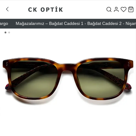
o
Mağazalarımız – Bağdat Caddesi 1 - Bağdat Caddesi 2 - Nişantaşı 