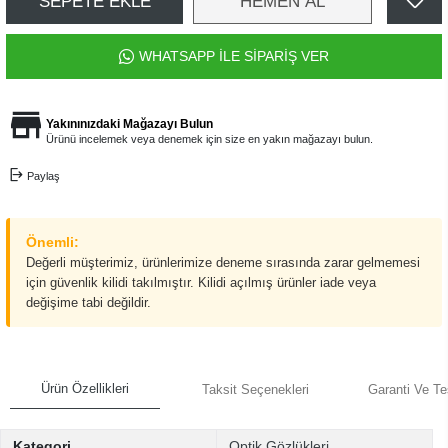
SEPETE EKLE
HEMEN AL
WHATSAPP İLE SİPARİŞ VER
Yakınınızdaki Mağazayı Bulun
Ürünü incelemek veya denemek için size en yakın mağazayı bulun.
Paylaş
Önemli:
Değerli müşterimiz, ürünlerimize deneme sırasında zarar gelmemesi
için güvenlik kilidi takılmıştır. Kilidi açılmış ürünler iade veya
değişime tabi değildir.
Ürün Özellikleri
Taksit Seçenekleri
Garanti Ve Te
Kategori
Optik Gözlükleri