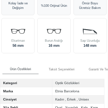
Kolay İade ve
Ömür Boyu
%100 Orijinal Ürün
Değişim
Ücretsiz Bakım
Ekartman
Burun Aralığı
Sap Uzunluğu
56 mm
16 mm
148 mm
Ürün Özellikleri
Taksit Seçenekleri
Garanti Ve Te
Kategori
Optik Gözlükleri
Marka
Etnia Barcelona
Cinsiyet
Kadın
,
Erkek
,
Unisex
Yüz Şekli
Oval
,
Yuvarlak
,
Kalp
,
Kare