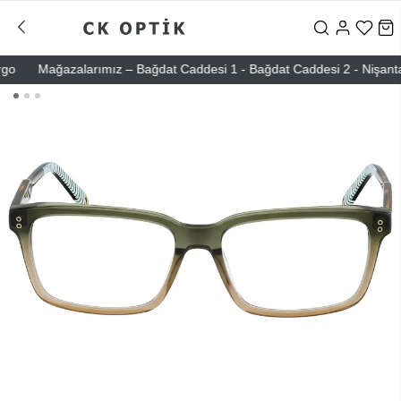
Mağazalarımız – Bağdat Caddesi 1 - Bağdat Caddesi 2 - Nişantaşı – 