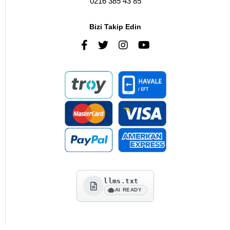
0216 385 43 85
Bizi Takip Edin
llms.txt
AI READY