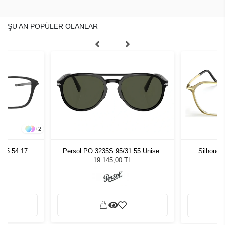
ŞU AN POPÜLER OLANLAR
+
2
005 54 17
Persol PO 3235S 95/31 55 Unisex
Silhouet
Güneş Gözlüğü
19.145,00 TL