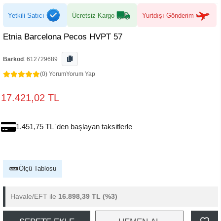
Yetkili Satıcı
Ücretsiz Kargo
Yurtdışı Gönderim
Etnia Barcelona Pecos HVPT 57
Barkod
:
612729689
(0) Yorum
Yorum Yap
17.421,02 TL
1.451,75 TL 'den başlayan taksitlerle
Ölçü Tablosu
Havale/EFT ile
16.898,39 TL
(%3)