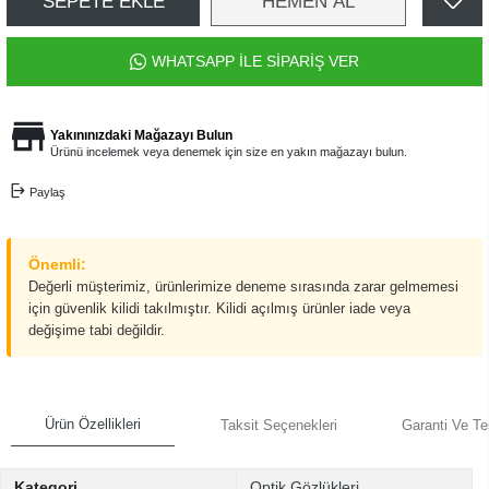
SEPETE EKLE
HEMEN AL
WHATSAPP İLE SİPARİŞ VER
Yakınınızdaki Mağazayı Bulun
Ürünü incelemek veya denemek için size en yakın mağazayı bulun.
Paylaş
Önemli:
Değerli müşterimiz, ürünlerimize deneme sırasında zarar gelmemesi
için güvenlik kilidi takılmıştır. Kilidi açılmış ürünler iade veya
değişime tabi değildir.
Ürün Özellikleri
Taksit Seçenekleri
Garanti Ve Te
Kategori
Optik Gözlükleri