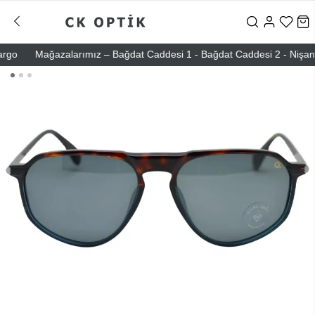
o
Mağazalarımız – Bağdat Caddesi 1 - Bağdat Caddesi 2 - Nişantaşı 