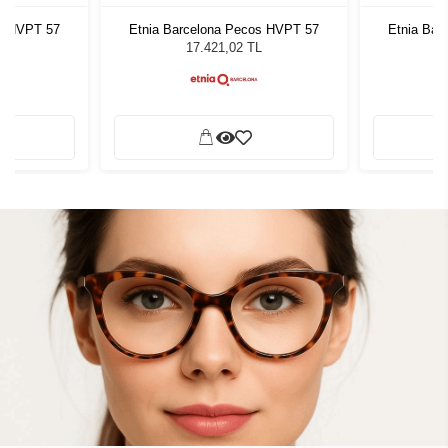
os HVPT 57
Etnia Barcelona Pecos HVPT 57
Etnia Bar
L
17.421,02 TL