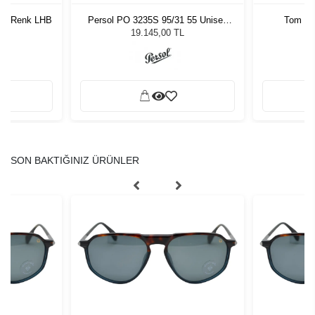
117 Renk LHB
Persol PO 3235S 95/31 55 Unisex
Tom Fo
Güneş Gözlüğü
19.145,00 TL
SON BAKTIĞINIZ ÜRÜNLER