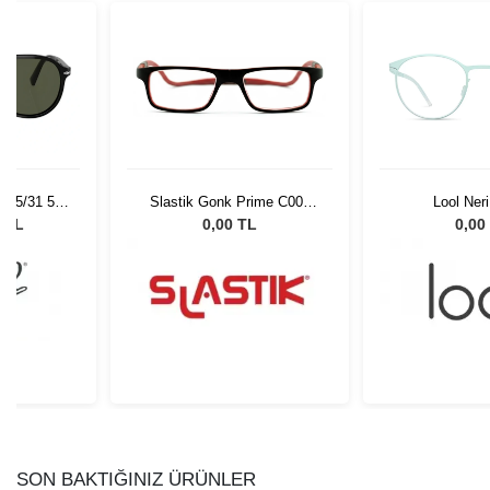
 95/31 55
Slastik Gonk Prime C004
Lool Ner
Gözlüğü
Opt 1055861
0 TL
0,00 TL
0,00
SON BAKTIĞINIZ ÜRÜNLER