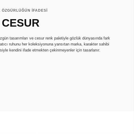
E ÖZGÜRLÜĞÜN İFADESİ
 CESUR
zgün tasarımları ve cesur renk paletiyle gözlük dünyasında fark
ratıcı ruhunu her koleksiyonuna yansıtan marka, karakter sahibi
isiyle kendini ifade etmekten çekinmeyenler için tasarlanır.