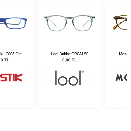
oku C008 Opt
Lool Dubhe GRGM 50
Moscot
55081
Tortoi
00 TL
0,00 TL