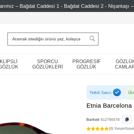
desi 1 - Bağdat Caddesi 2 - Nişantaşı – Etiler – Ataşehir
KLİPSLİ
SPORCU
PROGRESİF
GÖZLÜ
GÖZLÜK
GÖZLÜKLERİ
GÖZLÜK
CAMLAR
Yetkili Satıcı
Ücr
Etnia Barcelon
Barkod
:
612766578
(0) Yorum
Yoru