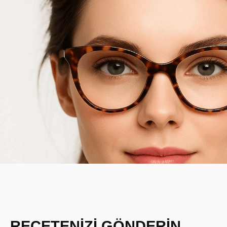
REÇETENİZİ GÖNDERİN