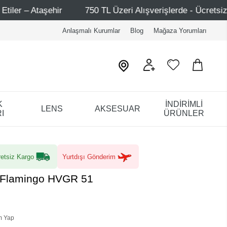
750 TL Üzeri Alışverişlerde - Ücretsiz Kargo
Mağaza
Anlaşmalı Kurumlar
Blog
Mağaza Yorumları
K
İNDİRİMLİ
LENS
AKSESUAR
I
ÜRÜNLER
etsiz Kargo
Yurtdışı Gönderim
a Flamingo HVGR 51
m Yap