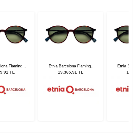
elona Flamingo
Etnia Barcelona Flamingo
Etnia Ba
GR 51
HVGR 51
5,91 TL
19.365,91 TL
19.