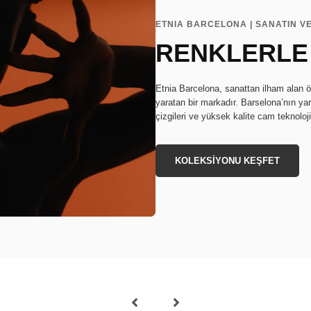
ETNIA BARCELONA | SANATIN V
RENKLERLE
Etnia Barcelona, sanattan ilham alan ö
yaratan bir markadır. Barselona’nın ya
çizgileri ve yüksek kalite cam teknoloj
KOLEKSİYONU KEŞFET