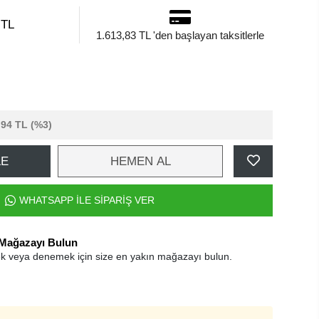
 TL
1.613,83 TL 'den başlayan taksitlerle
,94 TL
(%3)
LE
HEMEN AL
WHATSAPP İLE SİPARİŞ VER
 Mağazayı Bulun
k veya denemek için size en yakın mağazayı bulun.