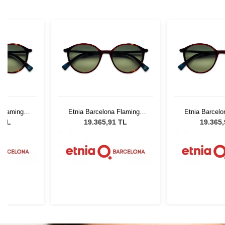
 Flamingo
Etnia Barcelona Flamingo
Etnia Barcelo
1
HVGR 51
HVGR
1 TL
19.365,91 TL
19.365