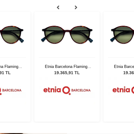
na Flamingo
Etnia Barcelona Flamingo
Etnia Barc
 51
HVGR 51
HV
,91 TL
19.365,91 TL
19.36