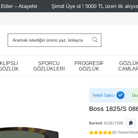
ir
Şimdi Üye ol ! 5000 TL üzeri ilk alışverişinde 500 TL 
KLİPSLİ
SPORCU
PROGRESİF
GÖZLÜ
GÖZLÜK
GÖZLÜKLERİ
GÖZLÜK
CAMLAR
Yetkili Satıcı
Ücr
Boss 1825/S 08
Barkod
:
612817508
(0) Yorum
Yoru