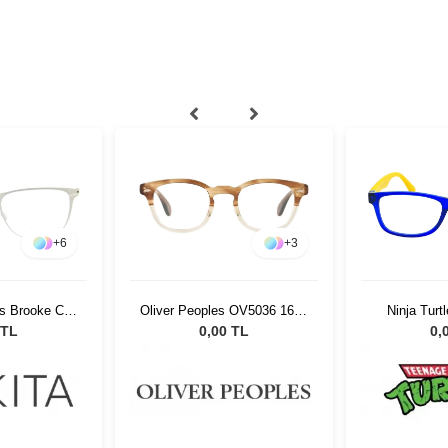
+
6
+
3
s Brooke Col
Oliver Peoples OV5036 1674
Ninja Tur
50
49
 TL
0,00 TL
0,