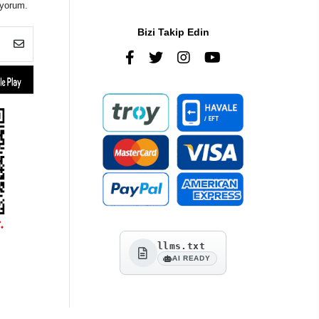
iyorum.
Bizi Takip Edin
llms.txt
AI READY