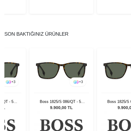
SON BAKTIĞINIZ ÜRÜNLER
+
3
+
3
6/QT - 57
Boss 1825/S 086/QT - 57
Boss 1825/S 
Gözlüğü
Erkek Güneş Gözlüğü
Erkek Güne
 TL
9.900,00 TL
9.900,