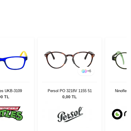
+
6
tles UKB-3109
Persol PO 3218V 1155 51
Ninoflex
00 TL
0,00 TL