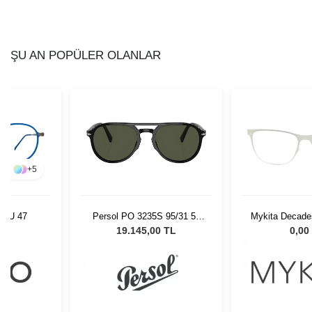
ŞU AN POPÜLER OLANLAR
+
5
BLU 47
Persol PO 3235S 95/31 55
Mykita Decade
Unisex Güneş Gözlüğü
029 
L
19.145,00 TL
0,00