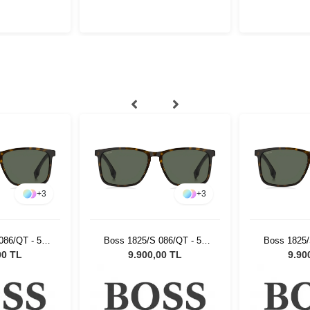
+
3
+
3
086/QT - 57
Boss 1825/S 086/QT - 57
Boss 1825/
ş Gözlüğü
Erkek Güneş Gözlüğü
Erkek Gü
00 TL
9.900,00 TL
9.90