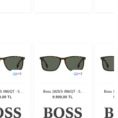
+
3
+
3
S 086/QT - 57
Boss 1825/S 086/QT - 57
Boss 182
neş Gözlüğü
Erkek Güneş Gözlüğü
Erkek 
0,00 TL
9.900,00 TL
9.