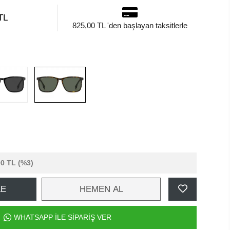
TL
825,00 TL 'den başlayan taksitlerle
00 TL
(%3)
LE
HEMEN AL
WHATSAPP İLE SİPARİŞ VER