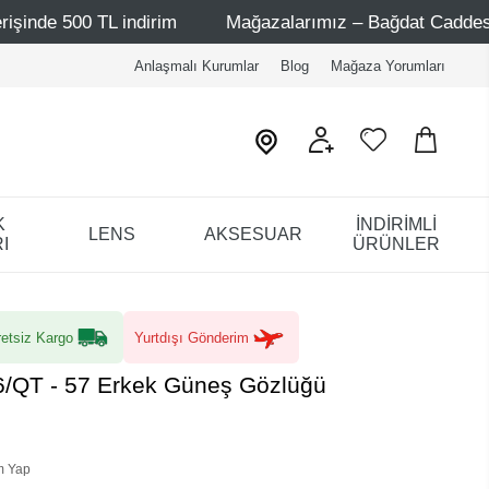
indirim
Mağazalarımız – Bağdat Caddesi 1 - Bağdat Cadd
Anlaşmalı Kurumlar
Blog
Mağaza Yorumları
K
İNDİRİMLİ
LENS
AKSESUAR
I
ÜRÜNLER
etsiz Kargo
Yurtdışı Gönderim
6/QT - 57 Erkek Güneş Gözlüğü
m Yap