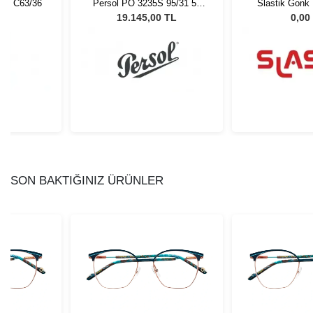
11 C63/36
Persol PO 3235S 95/31 55
Slastik Gonk
Unisex Güneş Gözlüğü
Opt 10
L
19.145,00 TL
0,00
SON BAKTIĞINIZ ÜRÜNLER