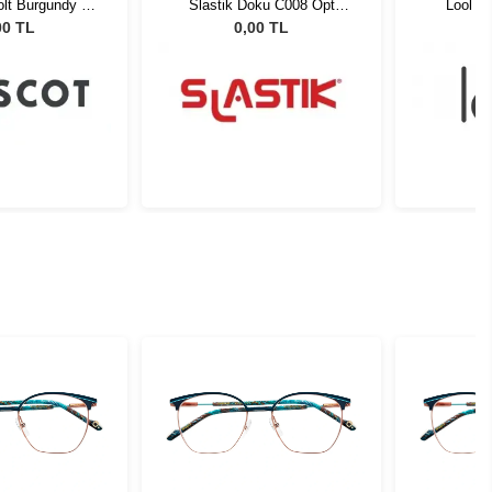
lt Burgundy 45
Slastik Doku C008 Opt
Lool D
21-01
1055081
00 TL
0,00 TL