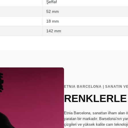
Şeffaf
52 mm
18 mm
142 mm
ETNIA BARCELONA | SANATIN V
RENKLERLE
Etnia Barcelona, sanattan ilham alan ö
yaratan bir markadır. Barselona’nın ya
çizgileri ve yüksek kalite cam teknoloj