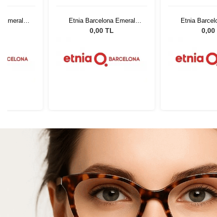
a Emeral
Etnia Barcelona Emeral
Etnia Barcel
2
BLTQ 52
BLTQ
L
0,00 TL
0,00