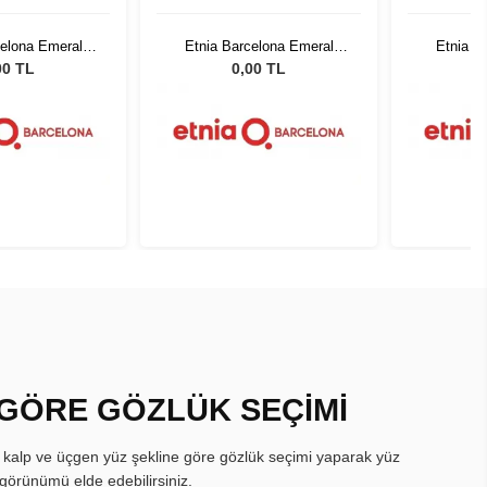
celona Emeral
Etnia Barcelona Emeral
Etnia B
TQ 52
BLTQ 52
00 TL
0,00 TL
 GÖRE GÖZLÜK SEÇİMİ
, kalp ve üçgen yüz şekline göre gözlük seçimi yaparak yüz
görünümü elde edebilirsiniz.