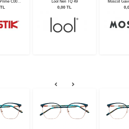
 Prime C004
Lool Neri TQ 49
Moscot Gavo
55861
02
 TL
0,00 TL
0,