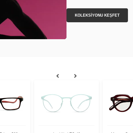
KOLEKSİYONU KEŞFET