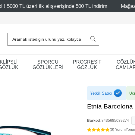
k alışverişinde 500 TL indirim
Mağazalarımız – Bağdat C
KLİPSLİ
SPORCU
PROGRESİF
GÖZLÜ
GÖZLÜK
GÖZLÜKLERİ
GÖZLÜK
CAMLAR
Yetkili Satıcı
Ücr
Etnia Barcelona
Barkod
:
8435685039274
(0) Yorum
Yoru