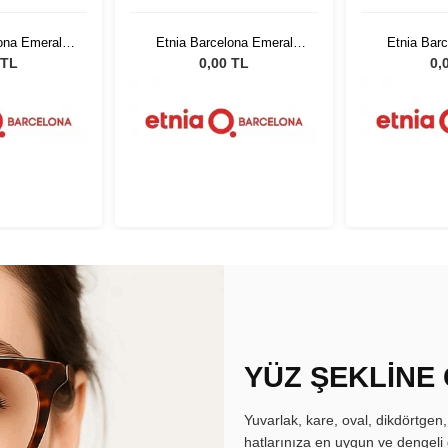
ona Emeral
Etnia Barcelona Emeral
Etnia Bar
 52
BLTQ 52
BL
 TL
0,00 TL
0,
YÜZ ŞEKLİNE
Yuvarlak, kare, oval, dikdörtgen
hatlarınıza en uygun ve dengeli 