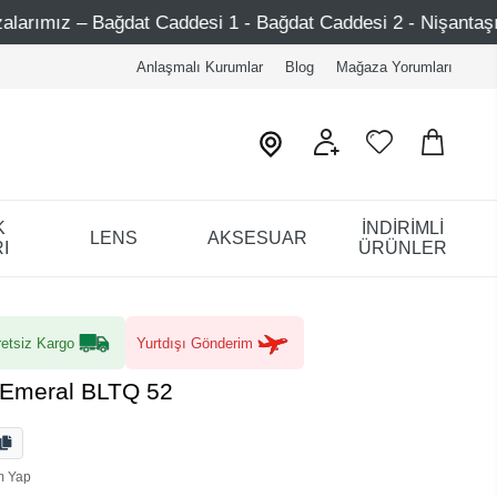
addesi 1 - Bağdat Caddesi 2 - Nişantaşı – Etiler – Ataşehir
Anlaşmalı Kurumlar
Blog
Mağaza Yorumları
K
İNDİRİMLİ
LENS
AKSESUAR
I
ÜRÜNLER
etsiz Kargo
Yurtdışı Gönderim
 Emeral BLTQ 52
m Yap