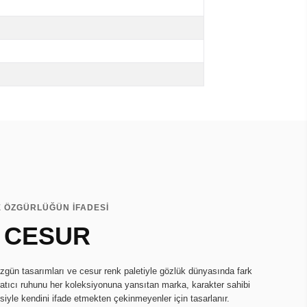
E ÖZGÜRLÜĞÜN İFADESİ
 CESUR
zgün tasarımları ve cesur renk paletiyle gözlük dünyasında fark
ratıcı ruhunu her koleksiyonuna yansıtan marka, karakter sahibi
isiyle kendini ifade etmekten çekinmeyenler için tasarlanır.