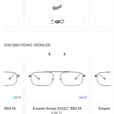
SON BAKTIĞINIZ ÜRÜNLER
+
2
+
2
17 3003 54
Emporio Armani EA1117 3003 54
Emporio A
0,00 TL