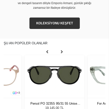
ve dengeli tasarım diliyle Emporio Armani, günlük şıklığı
zamansız bir ifadeye dönüştürür.
KOLEKSİYONU KEŞFET
ŞU AN POPÜLER OLANLAR
+
3
535
Persol PO 3235S 95/31 55 Unisex
For Art
Güneş Gözlüğü
19.145,00 TL