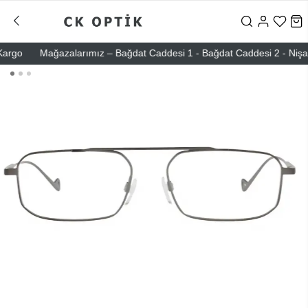
o
Mağazalarımız – Bağdat Caddesi 1 - Bağdat Caddesi 2 - Nişantaşı 