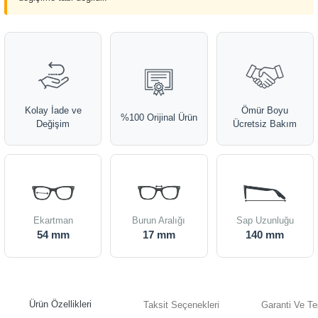
Kolay İade ve
Ömür Boyu
%100 Orijinal Ürün
Değişim
Ücretsiz Bakım
Ekartman
Burun Aralığı
Sap Uzunluğu
54 mm
17 mm
140 mm
Ürün Özellikleri
Taksit Seçenekleri
Garanti Ve Te