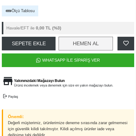
Ölçü Tablosu
Havale/EFT ile
0,00 TL
(%3)
SEPETE EKLE
HEMEN AL
WHATSAPP İLE SİPARİŞ VER
Yakınınızdaki Mağazayı Bulun
Ürünü incelemek veya denemek için size en yakın mağazayı bulun.
Paylaş
Önemli:
Değerli müşterimiz, ürünlerimize deneme sırasında zarar gelmemesi
için güvenlik kilidi takılmıştır. Kilidi açılmış ürünler iade veya
değişime tabi değildir.