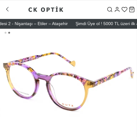
- Nişantaşı – Etiler – Ataşehir
Şimdi Üye ol ! 5000 TL üzeri ilk alı