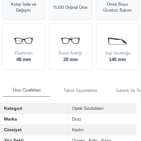
Kolay İade ve
Ömür Boyu
%100 Orijinal Ürün
Değişim
Ücretsiz Bakım
Ekartman
Burun Aralığı
Sap Uzunluğu
48 mm
20 mm
140 mm
Ürün Özellikleri
Taksit Seçenekleri
Garanti Ve Te
Kategori
Optik Gözlükleri
Marka
Dutz
Cinsiyet
Kadın
Yüz Şekli
Üçgen
,
Kalp
,
Kare
,