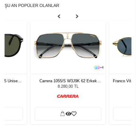
ŞU AN POPÜLER OLANLAR
+
4
1 55 Unisex
Carrera 1055/S W3J9K 62 Erkek
Franco Vita
ğü
Güneş Gözlüğü
L
8.280,00 TL