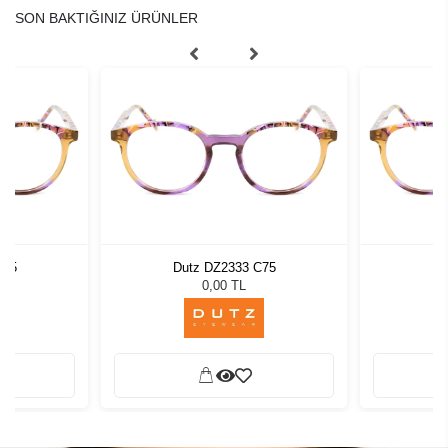
SON BAKTIĞINIZ ÜRÜNLER
C75
Dutz DZ2333 C75
Du
0,00 TL