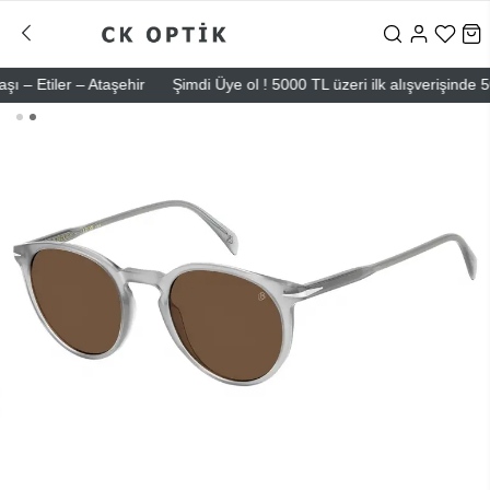
tiler – Ataşehir
Şimdi Üye ol ! 5000 TL üzeri ilk alışverişinde 500 TL