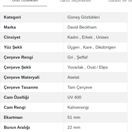
Ürün Özellikleri
Taksit Seçenekleri
Garanti Ve Te
Kategori
Güneş Gözlükleri
Marka
David Beckham
Cinsiyet
Kadın
,
Erkek
,
Unisex
Yüz Şekli
Üçgen
,
Kare
,
Dikdörtgen
Çerçeve Rengi
Gri
,
Şeffaf
Çerçeve Şekli
Yuvarlak
,
Oval / Elips
Çerçeve Materyali
Asetat
Çerçeve Tasarımı
Tam Çerçeve
Cam Özelliği
UV 400
Cam Rengi
Kahverengi
Ekartman
51 mm
Burun Aralığı
22 mm