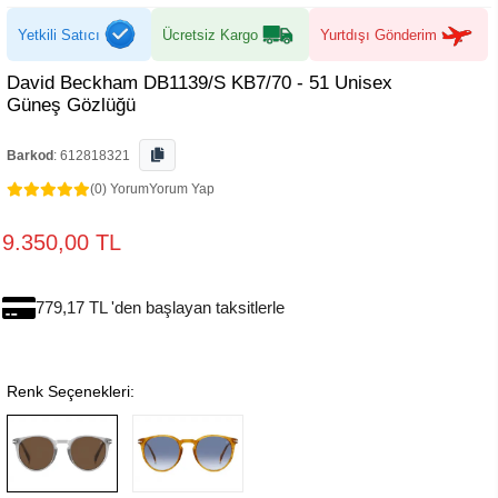
Yetkili Satıcı
Ücretsiz Kargo
Yurtdışı Gönderim
David Beckham DB1139/S KB7/70 - 51 Unisex
Güneş Gözlüğü
Barkod
:
612818321
(0) Yorum
Yorum Yap
9.350,00 TL
779,17 TL 'den başlayan taksitlerle
Renk Seçenekleri: