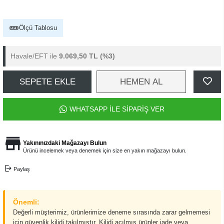
Ölçü Tablosu
Havale/EFT ile
9.069,50 TL
(%3)
SEPETE EKLE
HEMEN AL
WHATSAPP İLE SİPARİŞ VER
Yakınınızdaki Mağazayı Bulun
Ürünü incelemek veya denemek için size en yakın mağazayı bulun.
Paylaş
Önemli:
Değerli müşterimiz, ürünlerimize deneme sırasında zarar gelmemesi
için güvenlik kilidi takılmıştır. Kilidi açılmış ürünler iade veya