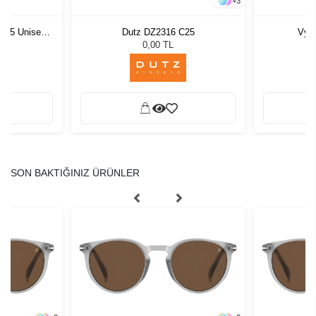
+
+
3
4
Vycoz Miro MPUR O
Dutz DZ2316 C25
Versace VE 
G
0,00 TL
0,00 TL
SON BAKTIĞINIZ ÜRÜNLER