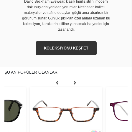
David Beckham Eyewear, klasik İngiliz stilini modern
dokunuşlarla yeniden yorumlar. Net hatlar, kaliteli
materyaller ve rafine detaylar; güçlü ama abartısız bir
görünüm sunar. Günlük şıklıktan özel anlara uzanan bu
koleksiyon, karakterini stiline yansıtmak isteyenler için
tasarlandı.
KOLEKSİYONU KEŞFET
ŞU AN POPÜLER OLANLAR