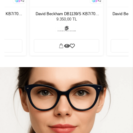
+
2
+
2
/S KB7/70 -
David Beckham DB1139/S KB7/70 -
David Beck
Gözlüğü
51 Unisex Güneş Gözlüğü
51 Uni
9.350,00 TL