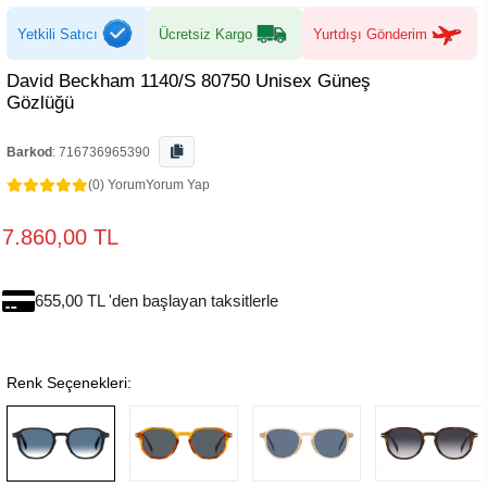
Yetkili Satıcı
Ücretsiz Kargo
Yurtdışı Gönderim
David Beckham 1140/S 80750 Unisex Güneş
Gözlüğü
Barkod
:
716736965390
(0) Yorum
Yorum Yap
7.860,00 TL
655,00 TL 'den başlayan taksitlerle
Renk Seçenekleri: