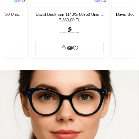
+
13
+
13
80750 Unisex
David Beckham 1140/S 80750 Unisex
David Beckh
ğü
Güneş Gözlüğü
G
7.860,00 TL