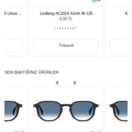
+
8
1 55 Unisex
Lindberg AC1014 AG44 46 135
Kili
ğü
L
0,00 TL
Tükendi
SON BAKTIĞINIZ ÜRÜNLER