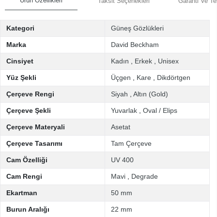
Ürün Özellikleri
Taksit Seçenekleri
Garanti Ve Te
Kategori
Güneş Gözlükleri
Marka
David Beckham
Cinsiyet
Kadın
,
Erkek
,
Unisex
Yüz Şekli
Üçgen
,
Kare
,
Dikdörtgen
Çerçeve Rengi
Siyah
,
Altın (Gold)
Çerçeve Şekli
Yuvarlak
,
Oval / Elips
Çerçeve Materyali
Asetat
Çerçeve Tasarımı
Tam Çerçeve
Cam Özelliği
UV 400
Cam Rengi
Mavi
,
Degrade
Ekartman
50 mm
Burun Aralığı
22 mm