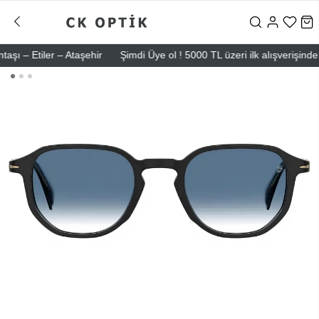
 Etiler – Ataşehir
Şimdi Üye ol ! 5000 TL üzeri ilk alışverişinde 500 