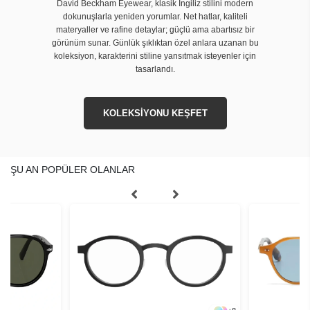
David Beckham Eyewear, klasik İngiliz stilini modern
dokunuşlarla yeniden yorumlar. Net hatlar, kaliteli
materyaller ve rafine detaylar; güçlü ama abartısız bir
görünüm sunar. Günlük şıklıktan özel anlara uzanan bu
koleksiyon, karakterini stiline yansıtmak isteyenler için
tasarlandı.
KOLEKSİYONU KEŞFET
ŞU AN POPÜLER OLANLAR