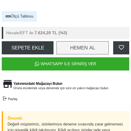
Ölçü Tablosu
Havale/EFT ile
7.624,20 TL
(%3)
SEPETE EKLE
HEMEN AL
WHATSAPP İLE SİPARİŞ VER
Yakınınızdaki Mağazayı Bulun
Ürünü incelemek veya denemek için size en yakın mağazayı bulun.
Paylaş
Önemli:
Değerli müşterimiz, ürünlerimize deneme sırasında zarar gelmemesi
için güvenlik kilidi takılmıştır. Kilidi açılmış ürünler iade veya