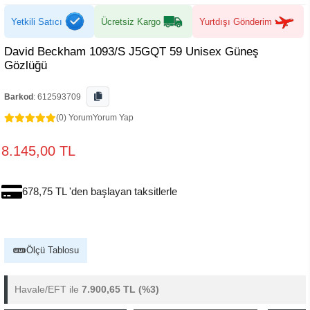
Yetkili Satıcı
Ücretsiz Kargo
Yurtdışı Gönderim
David Beckham 1093/S J5GQT 59 Unisex Güneş
Gözlüğü
Barkod
:
612593709
(0) Yorum
Yorum Yap
8.145,00 TL
678,75 TL 'den başlayan taksitlerle
Ölçü Tablosu
Havale/EFT ile
7.900,65 TL
(%3)