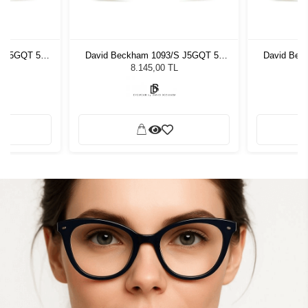
S J5GQT 59
David Beckham 1093/S J5GQT 59
David Bec
zlüğü
Unisex Güneş Gözlüğü
Unis
8.145,00 TL