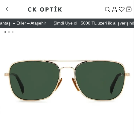
 – Etiler – Ataşehir
Şimdi Üye ol ! 5000 TL üzeri ilk alışverişinde 50