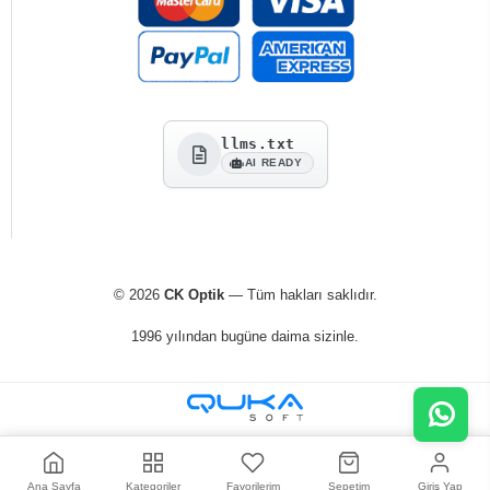
llms.txt
AI READY
© 2026
CK Optik
— Tüm hakları saklıdır.
1996 yılından bugüne daima sizinle.
Ana Sayfa
Kategoriler
Favorilerim
Sepetim
Giriş Yap