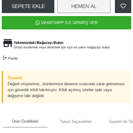
SEPETE EKLE
HEMEN AL
WHATSAPP İLE SİPARİŞ VER
Yakınınızdaki Mağazayı Bulun
Ürünü incelemek veya denemek için size en yakın mağazayı bulun.
Paylaş
Önemli:
Değerli müşterimiz, ürünlerimize deneme sırasında zarar gelmemesi
için güvenlik kilidi takılmıştır. Kilidi açılmış ürünler iade veya
değişime tabi değildir.
Ürün Özellikleri
Taksit Seçenekleri
Garanti Ve Te