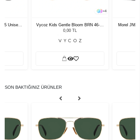
+
4
1 55 Unisex
Vycoz Kids Gentle Bloom BRN 46-19
Morel JN90
ğü
135
G
L
0,00 TL
SON BAKTIĞINIZ ÜRÜNLER