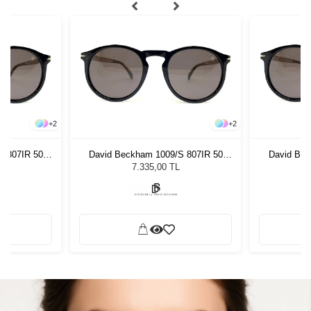
+
2
+
2
S 807IR 50
David Beckham 1009/S 807IR 50
David Bec
zlüğü
Unisex Güneş Gözlüğü
Unis
7.335,00 TL