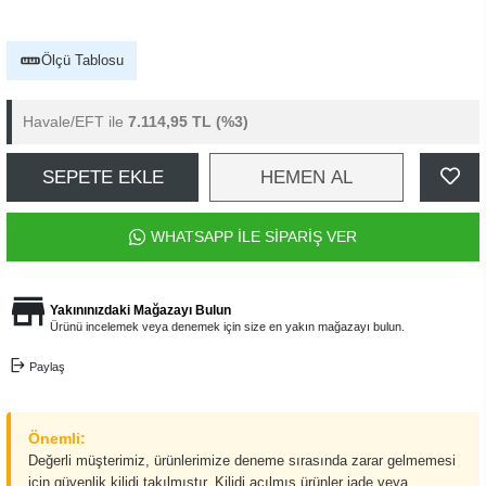
Ölçü Tablosu
Havale/EFT ile
7.114,95 TL
(%3)
SEPETE EKLE
HEMEN AL
WHATSAPP İLE SİPARİŞ VER
Yakınınızdaki Mağazayı Bulun
Ürünü incelemek veya denemek için size en yakın mağazayı bulun.
Paylaş
Önemli:
Değerli müşterimiz, ürünlerimize deneme sırasında zarar gelmemesi
için güvenlik kilidi takılmıştır. Kilidi açılmış ürünler iade veya