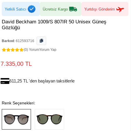
Yetkili Satıcı
Ücretsiz Kargo
Yurtdışı Gönderim
David Beckham 1009/S 807IR 50 Unisex Güneş
Gözlüğü
Barkod
:
612593716
(0) Yorum
Yorum Yap
7.335,00 TL
611,25 TL 'den başlayan taksitlerle
Renk Seçenekleri: