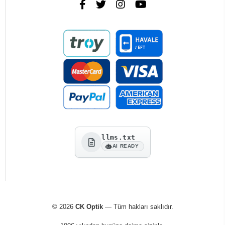
llms.txt
AI READY
© 2026
CK Optik
— Tüm hakları saklıdır.