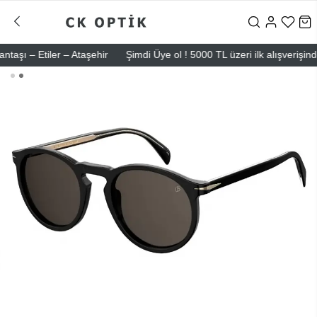
 – Etiler – Ataşehir
Şimdi Üye ol ! 5000 TL üzeri ilk alışverişinde 5