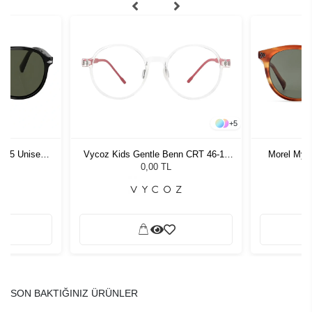
+
5
1 55 Unisex
Vycoz Kids Gentle Benn CRT 46-17
Morel Myl
ğü
135
G
L
0,00 TL
SON BAKTIĞINIZ ÜRÜNLER