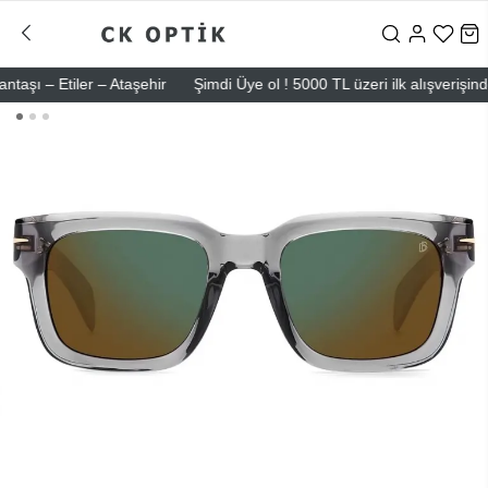
 – Etiler – Ataşehir
Şimdi Üye ol ! 5000 TL üzeri ilk alışverişinde 5