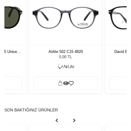
1 55 Unisex
Airlite 502 C15 4820
David Be
ğü
L
0,00 TL
SON BAKTIĞINIZ ÜRÜNLER