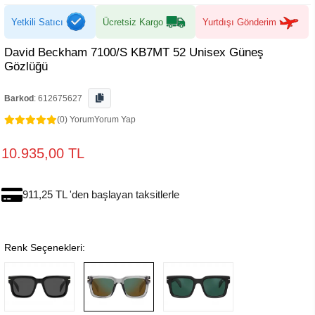
Yetkili Satıcı
Ücretsiz Kargo
Yurtdışı Gönderim
David Beckham 7100/S KB7MT 52 Unisex Güneş
Gözlüğü
Barkod
:
612675627
(0) Yorum
Yorum Yap
10.935,00 TL
911,25 TL 'den başlayan taksitlerle
Renk Seçenekleri: