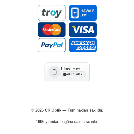
llms.txt
AI READY
© 2026
CK Optik
— Tüm hakları saklıdır.
1996 yılından bugüne daima sizinle.