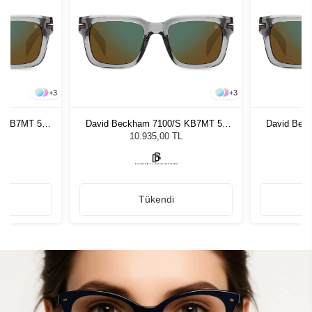
+
3
+
3
S KB7MT 52
David Beckham 7100/S KB7MT 52
David Bec
zlüğü
Unisex Güneş Gözlüğü
Unis
L
10.935,00 TL
Tükendi