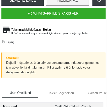
SEPETE EKLE
HEMEN AL
WHATSAPP İLE SİPARİŞ VER
Yakınınızdaki Mağazayı Bulun
Ürünü incelemek veya denemek için size en yakın mağazayı bulun.
Paylaş
Önemli:
Değerli müşterimiz, ürünlerimize deneme sırasında zarar gelmemesi
için güvenlik kilidi takılmıştır. Kilidi açılmış ürünler iade veya
değişime tabi değildir.
Ürün Özellikleri
Taksit Seçenekleri
Garanti Ve Te
Kategori
Optik Gözlükleri
,
Çocuk