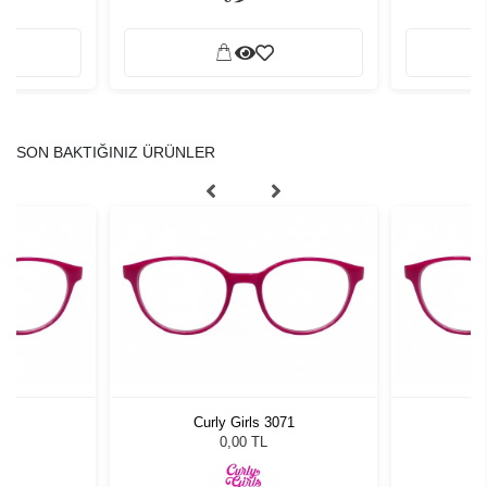
SON BAKTIĞINIZ ÜRÜNLER
71
Curly Girls 3071
C
0,00 TL