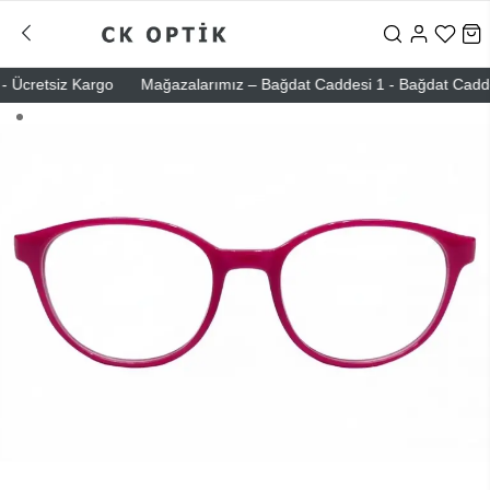
Ücretsiz Kargo
Mağazalarımız – Bağdat Caddesi 1 - Bağdat Caddesi 2 