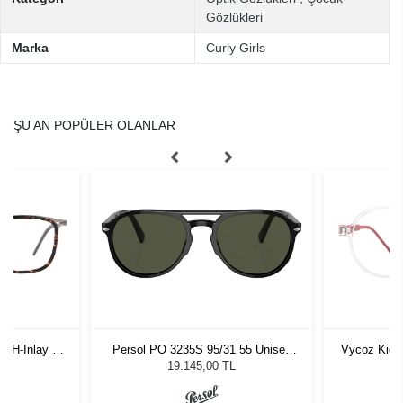
Gözlükleri
Marka
Curly Girls
ŞU AN POPÜLER OLANLAR
-H-Inlay 53-
Persol PO 3235S 95/31 55 Unisex
Vycoz Kids
Güneş Gözlüğü
19.145,00 TL