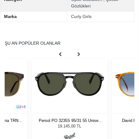
Gözlükleri
Marka
Curly Girls
ŞU AN POPÜLER OLANLAR
+
3
avana TRNS
Persol PO 3235S 95/31 55 Unisex
David B
ş Gözlüğü
Güneş Gözlüğü
Unis
L
19.145,00 TL