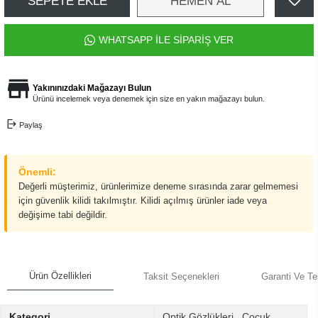
SEPETE EKLE
HEMEN AL
WHATSAPP İLE SİPARİŞ VER
Yakınınızdaki Mağazayı Bulun
Ürünü incelemek veya denemek için size en yakın mağazayı bulun.
Paylaş
Önemli:
Değerli müşterimiz, ürünlerimize deneme sırasında zarar gelmemesi
için güvenlik kilidi takılmıştır. Kilidi açılmış ürünler iade veya
değişime tabi değildir.
Ürün Özellikleri
Taksit Seçenekleri
Garanti Ve Te
Kategori
Optik Gözlükleri
,
Çocuk