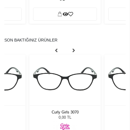
SON BAKTIĞINIZ ÜRÜNLER
70
Curly Girls 3070
C
0,00 TL