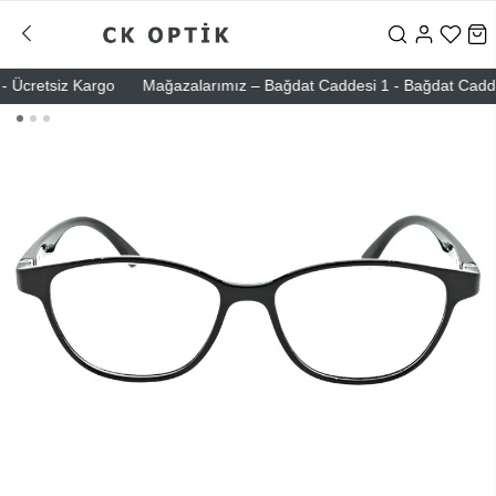
Ücretsiz Kargo
Mağazalarımız – Bağdat Caddesi 1 - Bağdat Caddesi 2 