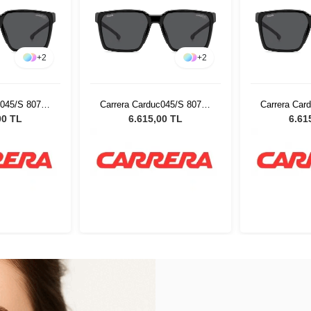
+
2
+
2
c045/S 80756
Carrera Carduc045/S 80756
Carrera Car
ş Gözlüğü
Erkek Güneş Gözlüğü
Erkek Gü
00 TL
6.615,00 TL
6.61