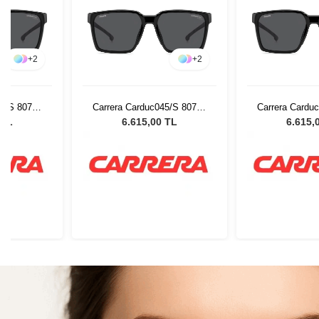
+
2
+
2
45/S 80756
Carrera Carduc045/S 80756
Carrera Cardu
Gözlüğü
Erkek Güneş Gözlüğü
Erkek Güne
 TL
6.615,00 TL
6.615,