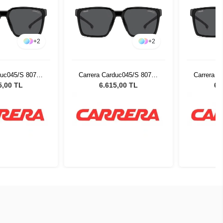
+
2
+
2
duc045/S 80756
Carrera Carduc045/S 80756
Carrera C
neş Gözlüğü
Erkek Güneş Gözlüğü
Erkek 
5,00 TL
6.615,00 TL
6.