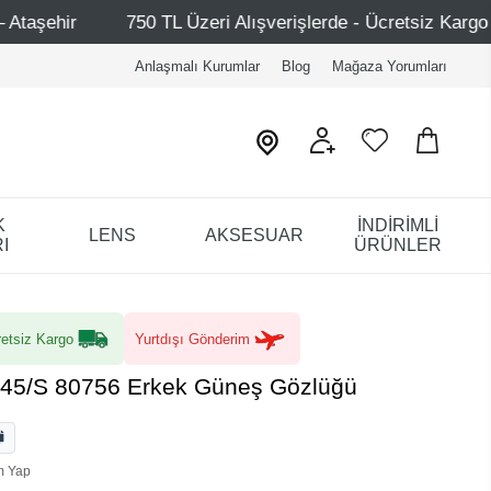
TL Üzeri Alışverişlerde - Ücretsiz Kargo
Mağazalarımız
Anlaşmalı Kurumlar
Blog
Mağaza Yorumları
K
İNDİRİMLİ
LENS
AKSESUAR
I
ÜRÜNLER
etsiz Kargo
Yurtdışı Gönderim
045/S 80756 Erkek Güneş Gözlüğü
m Yap