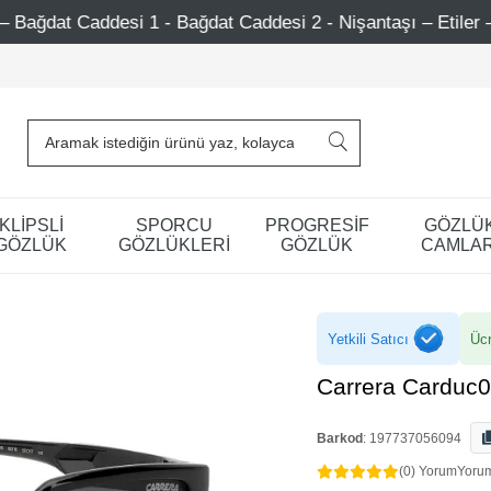
 Bağdat Caddesi 2 - Nişantaşı – Etiler – Ataşehir
750 
KLİPSLİ
SPORCU
PROGRESİF
GÖZLÜ
GÖZLÜK
GÖZLÜKLERİ
GÖZLÜK
CAMLAR
Yetkili Satıcı
Ücr
Carrera Carduc
Barkod
:
197737056094
(0) Yorum
Yoru