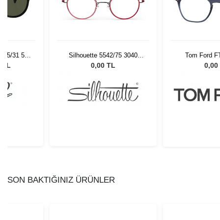
 95/31 55
Silhouette 5542/75 3040
Tom Ford F
Gözlüğü
47/22
0 TL
0,00 TL
0,00
SON BAKTIĞINIZ ÜRÜNLER