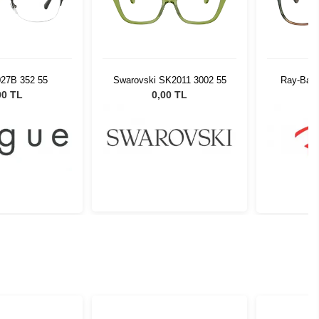
027B 352 55
Swarovski SK2011 3002 55
Ray-Ban
00 TL
0,00 TL