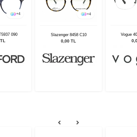
+
4
+
4
T5937 090
Vogue 4
Slazenger 8458 C10
 TL
0,
0,00 TL