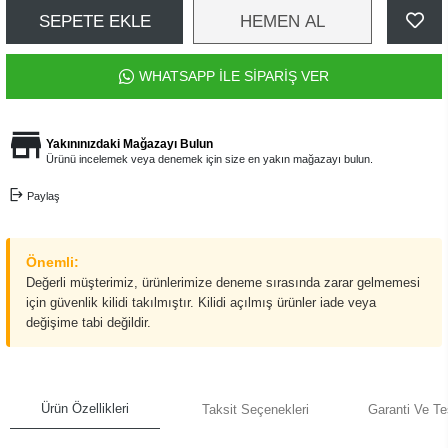
SEPETE EKLE
HEMEN AL
WHATSAPP İLE SİPARİŞ VER
Yakınınızdaki Mağazayı Bulun
Ürünü incelemek veya denemek için size en yakın mağazayı bulun.
Paylaş
Önemli:
Değerli müşterimiz, ürünlerimize deneme sırasında zarar gelmemesi
için güvenlik kilidi takılmıştır. Kilidi açılmış ürünler iade veya
değişime tabi değildir.
Ürün Özellikleri
Taksit Seçenekleri
Garanti Ve Te