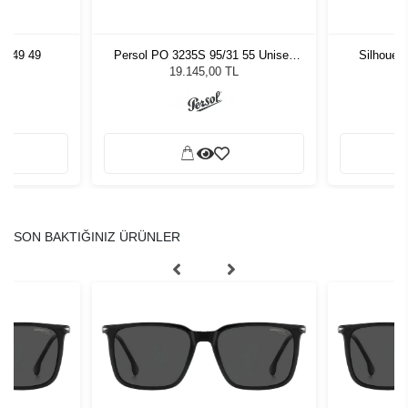
5749 49
Persol PO 3235S 95/31 55 Unisex
Silhouet
Güneş Gözlüğü
19.145,00 TL
SON BAKTIĞINIZ ÜRÜNLER