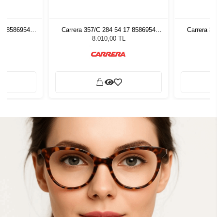
17 8586954
Carrera 357/C 284 54 17 8586954
Carrera 3
zlüğü
Unisex Güneş Gözlüğü
Unis
8.010,00 TL