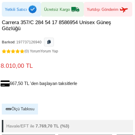
Yetkili Satıcı
Ücretsiz Kargo
Yurtdışı Gönderim
Carrera 357/C 284 54 17 8586954 Unisex Güneş
Gözlüğü
Barkod
:
197737126940
(0) Yorum
Yorum Yap
8.010,00 TL
667,50 TL 'den başlayan taksitlerle
Ölçü Tablosu
Havale/EFT ile
7.769,70 TL
(%3)