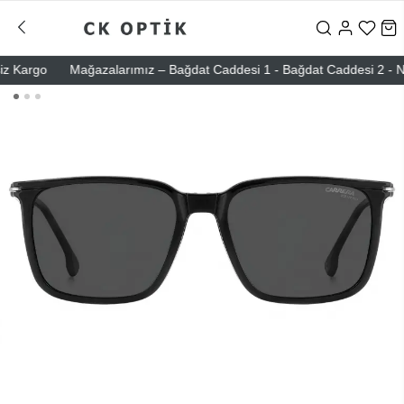
Kargo
Mağazalarımız – Bağdat Caddesi 1 - Bağdat Caddesi 2 - Nişanta