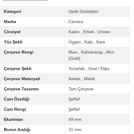
Kategori
Optik Gözlükleri
Marka
Carrera
Cinsiyet
Kadın
,
Erkek
,
Unisex
Yüz Şekli
Üçgen
,
Kalp
,
Kare
Çerçeve Rengi
Mavi
,
Kahverengi
,
Altın
(Gold)
Çerçeve Şekli
Yuvarlak
,
Oval / Elips
Çerçeve Materyali
Asetat
,
Metal
Çerçeve Tasarımı
Tam Çerçeve
Cam Özelliği
Şeffaf
Cam Rengi
Şeffaf
Ekartman
49 mm
Burun Aralığı
21 mm