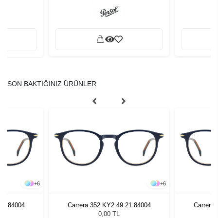
SON BAKTIĞINIZ ÜRÜNLER
+
6
+
6
21 84004
Carrera 352 KY2 49 21 84004
Carrera
0,00 TL