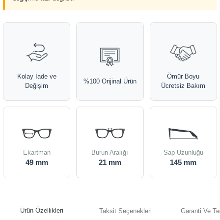
Kolay İade ve
Ömür Boyu
%100 Orijinal Ürün
Değişim
Ücretsiz Bakım
Ekartman
Burun Aralığı
Sap Uzunluğu
49 mm
21 mm
145 mm
Ürün Özellikleri
Taksit Seçenekleri
Garanti Ve Te