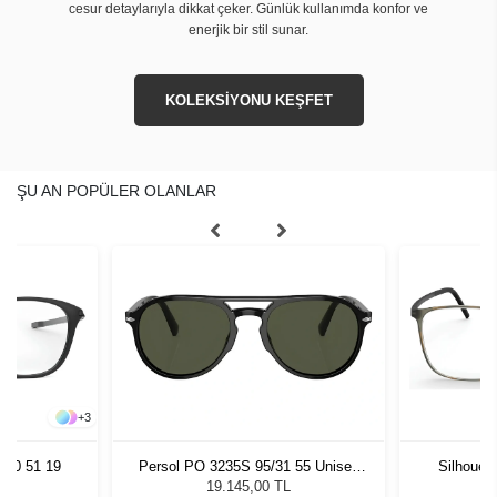
cesur detaylarıyla dikkat çeker. Günlük kullanımda konfor ve
enerjik bir stil sunar.
KOLEKSİYONU KEŞFET
ŞU AN POPÜLER OLANLAR
+
3
070 51 19
Persol PO 3235S 95/31 55 Unisex
Silhouet
Güneş Gözlüğü
19.145,00 TL