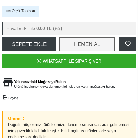
Ölçü Tablosu
Havale/EFT ile
0,00 TL
(%3)
SEPETE EKLE
HEMEN AL
WHATSAPP İLE SİPARİŞ VER
Yakınınızdaki Mağazayı Bulun
Ürünü incelemek veya denemek için size en yakın mağazayı bulun.
Paylaş
Önemli:
Değerli müşterimiz, ürünlerimize deneme sırasında zarar gelmemesi
için güvenlik kilidi takılmıştır. Kilidi açılmış ürünler iade veya
değişime tabi değildir.