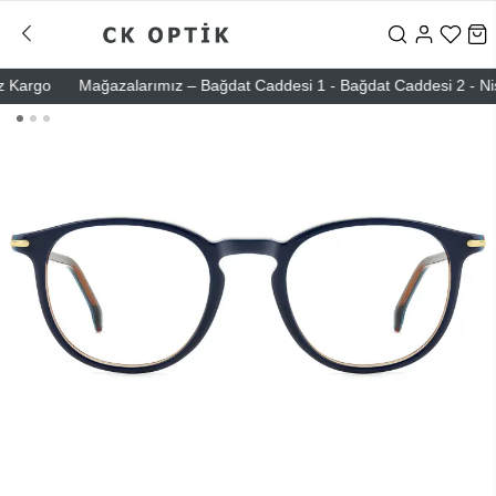
rgo
Mağazalarımız – Bağdat Caddesi 1 - Bağdat Caddesi 2 - Nişantaşı