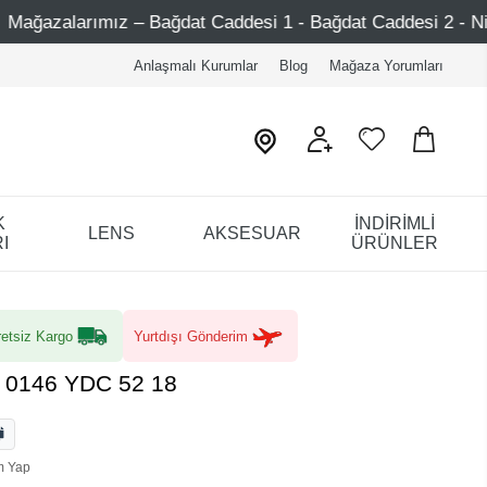
ağdat Caddesi 1 - Bağdat Caddesi 2 - Nişantaşı – Etiler – A
Anlaşmalı Kurumlar
Blog
Mağaza Yorumları
K
İNDİRİMLİ
LENS
AKSESUAR
I
ÜRÜNLER
etsiz Kargo
Yurtdışı Gönderim
a 0146 YDC 52 18
m Yap