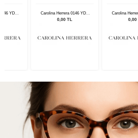
a 0146 YDC
Carolina Herrera 0146 YDC
Carolina Herr
52 18
52 
L
0,00 TL
0,00