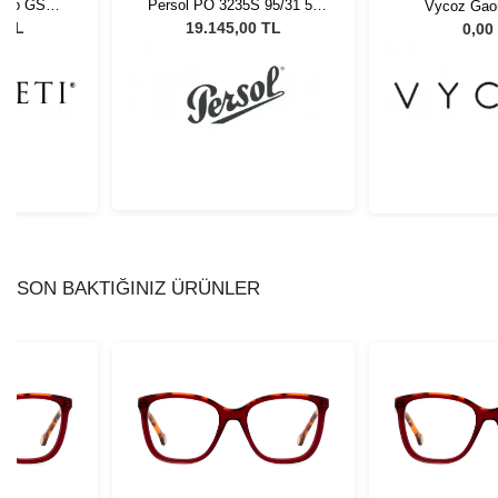
tano GSG
Persol PO 3235S 95/31 55
Vycoz Ga
ş Gözlüğü
Unisex Güneş Gözlüğü
7 TL
19.145,00 TL
0,00
SON BAKTIĞINIZ ÜRÜNLER