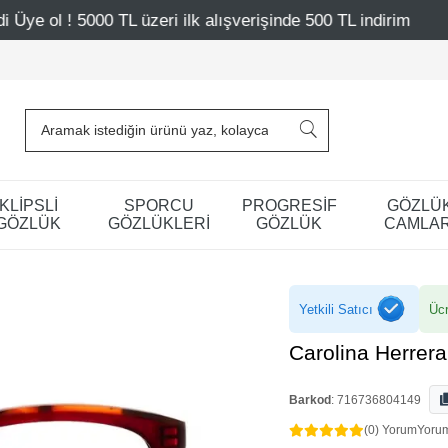
zeri ilk alışverişinde 500 TL indirim
Mağazalarımız – B
KLİPSLİ
SPORCU
PROGRESİF
GÖZLÜ
GÖZLÜK
GÖZLÜKLERİ
GÖZLÜK
CAMLAR
Yetkili Satıcı
Ücr
Carolina Herrer
Barkod
:
716736804149
(0) Yorum
Yoru