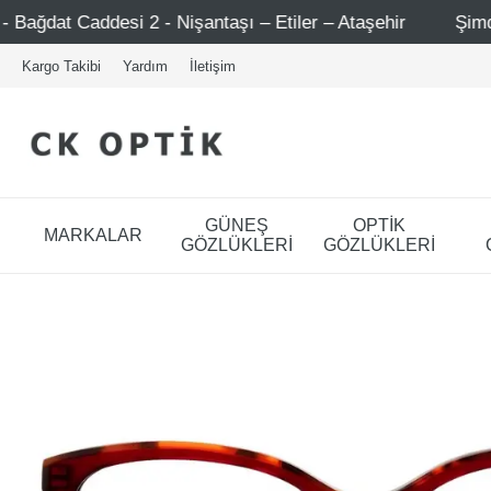
 Nişantaşı – Etiler – Ataşehir
Şimdi Üye ol ! 5000 TL ü
Kargo Takibi
Yardım
İletişim
GÜNEŞ
OPTİK
MARKALAR
GÖZLÜKLERİ
GÖZLÜKLERİ