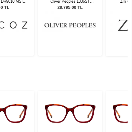
a DR9010 MSIL-
Oliver Peoples 1336ST
Zilli 6
-21 51423
5035GN - 49 Unisex Güneş
00 TL
29.795,00 TL
Gözlüğü