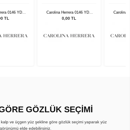
rrera 0146 YDC
Carolina Herrera 0146 YDC
Carolina 
2 18
52 18
00 TL
0,00 TL
 GÖRE GÖZLÜK SEÇİMİ
, kalp ve üçgen yüz şekline göre gözlük seçimi yaparak yüz
görünümü elde edebilirsiniz.