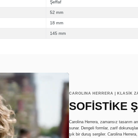
Şeffaf
52 mm
18 mm
145 mm
CAROLINA HERRERA | KLASİK 
SOFİSTİKE Ş
Carolina Herrera, zamansız tasarım anl
sunar. Dengeli formlar, zarif dokunuşla
şık bir duruş sergiler. Carolina Herrera,