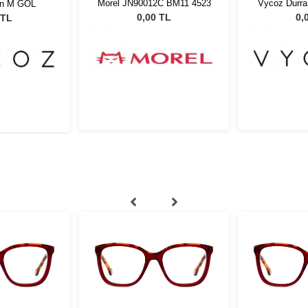
Morel JN90012C BM11 4523
Vycoz Durr
on M GOL
LG 47
0,00 TL
0,
 TL