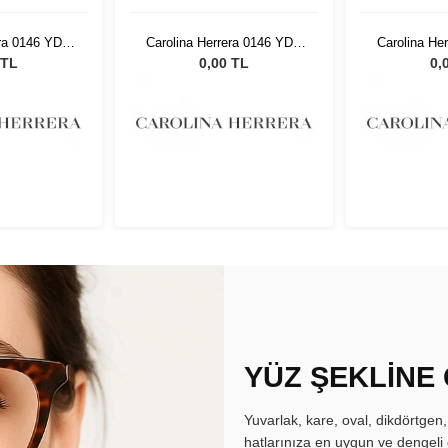
era 0146 YDC
Carolina Herrera 0146 YDC
Carolina He
18
52 18
5
 TL
0,00 TL
0,
YÜZ ŞEKLİNE
Yuvarlak, kare, oval, dikdörtgen
hatlarınıza en uygun ve dengeli 