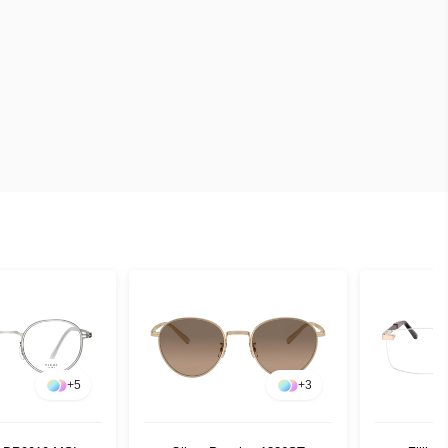
+
5
+
3