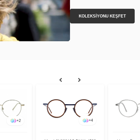
KOLEKSİYONU KEŞFET
+
4
+
2