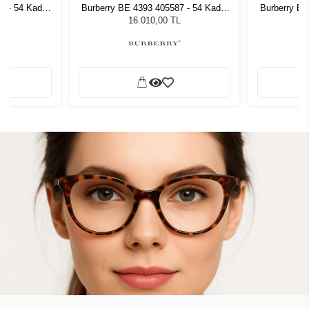
7 - 54 Kadın
Burberry BE 4393 405587 - 54 Kadın
Burberry BE
ğü
Güneş Gözlüğü
G
L
16.010,00 TL