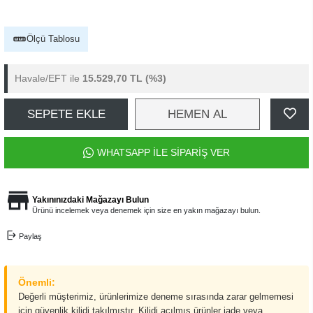
Ölçü Tablosu
Havale/EFT ile
15.529,70 TL
(%3)
SEPETE EKLE
HEMEN AL
WHATSAPP İLE SİPARİŞ VER
Yakınınızdaki Mağazayı Bulun
Ürünü incelemek veya denemek için size en yakın mağazayı bulun.
Paylaş
Önemli:
Değerli müşterimiz, ürünlerimize deneme sırasında zarar gelmemesi
için güvenlik kilidi takılmıştır. Kilidi açılmış ürünler iade veya