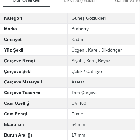
Ürün Özellikleri
Taksit Seçenekleri
Garanti Ve Te
Kategori
Güneş Gözlükleri
Marka
Burberry
Cinsiyet
Kadın
Yüz Şekli
Üçgen
,
Kare
,
Dikdörtgen
Çerçeve Rengi
Siyah
,
Sarı
,
Beyaz
Çerçeve Şekli
Çekik / Cat Eye
Çerçeve Materyali
Asetat
Çerçeve Tasarımı
Tam Çerçeve
Cam Özelliği
UV 400
Cam Rengi
Füme
Ekartman
54 mm
Burun Aralığı
17 mm