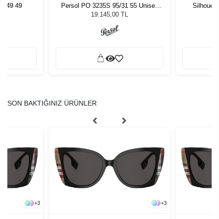
5749 49
Persol PO 3235S 95/31 55 Unisex
Silhouet
Güneş Gözlüğü
19.145,00 TL
SON BAKTIĞINIZ ÜRÜNLER
+
3
+
3