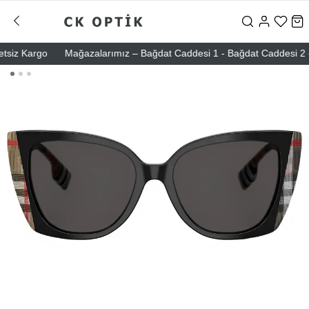
iz Kargo
Mağazalarımız – Bağdat Caddesi 1 - Bağdat Caddesi 2 - Nişa