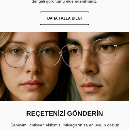
YÜZ ŞEKLİNE GÖRE GÖZLÜK
SEÇİMİ
Yuvarlak, kare, oval, dikdörtgen, kalp ve üçgen yüz şekline
göre gözlük seçimi yaparak yüz hatlarınıza en uygun ve
dengeli görünümü elde edebilirsiniz.
DAHA FAZLA BILGI