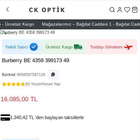
 Ücretsiz Kargo
Mağazalarımız – Bağdat Caddesi 1 - Bağdat Caddesi 2