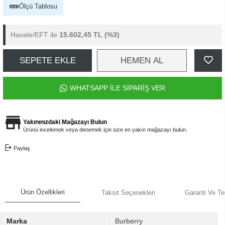
Yetkili Satıcı
Ücretsiz Kargo
Yurtdışı Gönderim
Burberry BE 4359 399173 49
Barkod
:
8056597597128
(0) Yorum
Yorum Yap
16.085,00 TL
1.340,42 TL 'den başlayan taksitlerle
Ölçü Tablosu
Havale/EFT ile
15.602,45 TL
(%3)