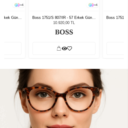
+
4
+
4
7 Erkek Güneş
Boss 1751/S 807/IR - 57 Erkek Güneş
Boss 1751/S 
Gözlüğü
L
10.920,00 TL