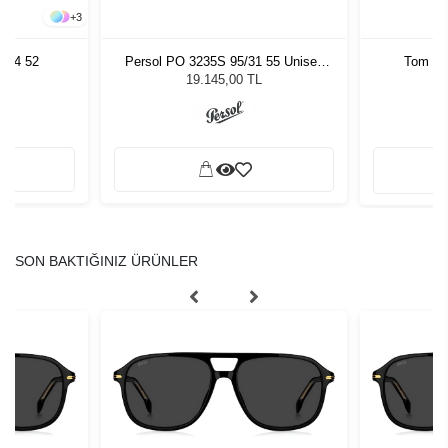
+
3
064 52
Persol PO 3235S 95/31 55 Unisex
Tom Fo
Güneş Gözlüğü
19.145,00 TL
SON BAKTIĞINIZ ÜRÜNLER