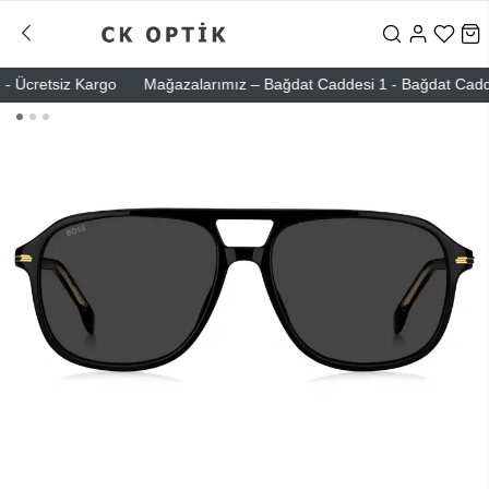
 Ücretsiz Kargo
Mağazalarımız – Bağdat Caddesi 1 - Bağdat Caddesi 2