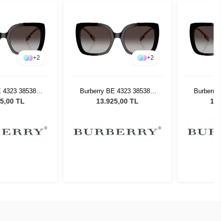
+
2
+
2
E 4323 38538G
Burberry BE 4323 38538G
Burberry
Güneş Gözlüğü
54 Kadın Güneş Gözlüğü
54 Kadı
5,00 TL
13.925,00 TL
13.