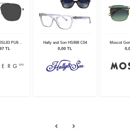
10SL83 PU9
Hally and Son HS998 C04
Moscot Gon
45
Fore
,97 TL
0,00 TL
0,