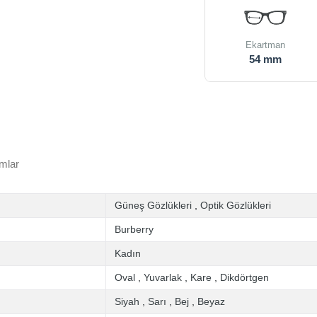
Ekartman
54 mm
mlar
Güneş Gözlükleri
,
Optik Gözlükleri
Burberry
Kadın
Oval
,
Yuvarlak
,
Kare
,
Dikdörtgen
Siyah
,
Sarı
,
Bej
,
Beyaz