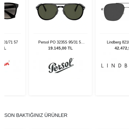
 601/71 57
Persol PO 3235S 95/31 55
Lindberg 82
Unisex Güneş Gözlüğü
551
0 TL
19.145,00 TL
42.472
SON BAKTIĞINIZ ÜRÜNLER