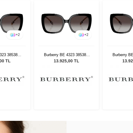
+
2
+
2
4323 38538G
Burberry BE 4323 38538G
Burberry B
eş Gözlüğü
54 Kadın Güneş Gözlüğü
54 Kadın 
,00 TL
13.925,00 TL
13.92