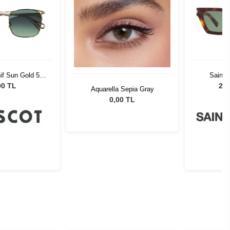
if Sun Gold 54
Saint 
st Wood
CA
00 TL
27.
Aquarella Sepia Gray
0,00 TL