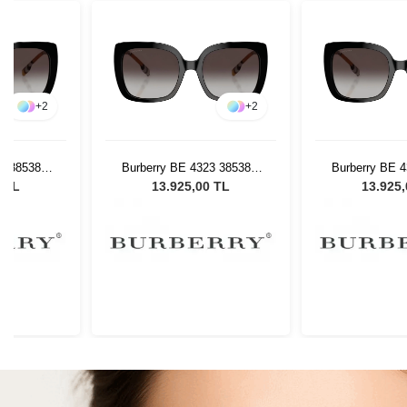
+
2
+
2
23 38538G
Burberry BE 4323 38538G
Burberry BE 
 Gözlüğü
54 Kadın Güneş Gözlüğü
54 Kadın Gün
0 TL
13.925,00 TL
13.925