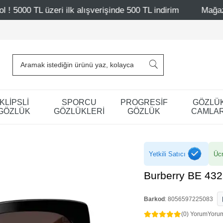
lk alışverişinde 500 TL indirim
Mağazalarımız – Bağdat 
KLİPSLİ
SPORCU
PROGRESİF
GÖZLÜ
GÖZLÜK
GÖZLÜKLERİ
GÖZLÜK
CAMLAR
Yetkili Satıcı
Ücr
Burberry BE 43
Barkod
:
8056597225083
(0) Yorum
Yoru