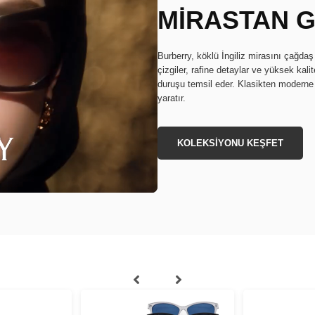
MİRASTAN G
Burberry, köklü İngiliz mirasını çağdaş 
çizgiler, rafine detaylar ve yüksek kali
duruşu temsil eder. Klasikten moderne 
yaratır.
KOLEKSİYONU KEŞFET