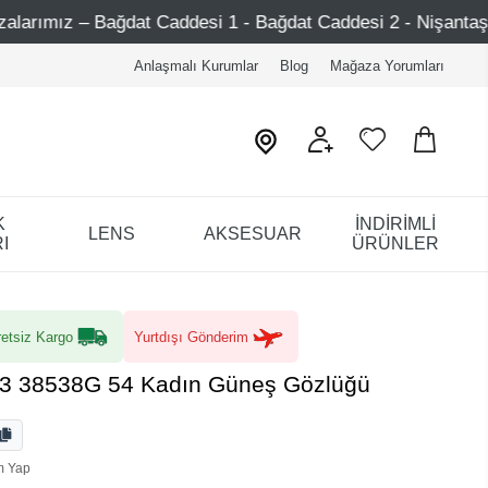
Caddesi 1 - Bağdat Caddesi 2 - Nişantaşı – Etiler – Ataşehi
Anlaşmalı Kurumlar
Blog
Mağaza Yorumları
K
İNDİRİMLİ
LENS
AKSESUAR
I
ÜRÜNLER
etsiz Kargo
Yurtdışı Gönderim
23 38538G 54 Kadın Güneş Gözlüğü
m Yap