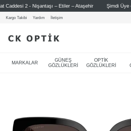
taşı – Etiler – Ataşehir
Şimdi Üye ol ! 5000 TL üzeri i
Kargo Takibi
Yardım
İletişim
GÜNEŞ
OPTİK
MARKALAR
GÖZLÜKLERİ
GÖZLÜKLERİ