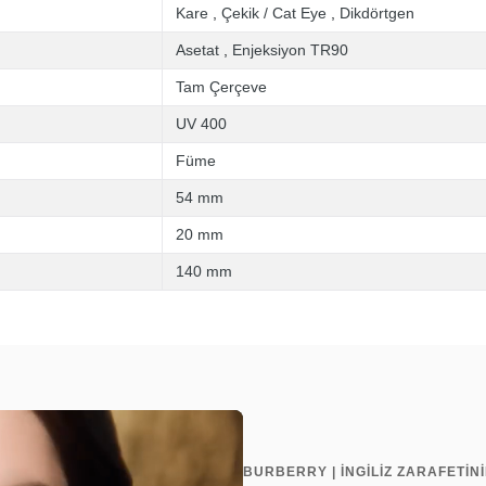
Kare
,
Çekik / Cat Eye
,
Dikdörtgen
Asetat
,
Enjeksiyon TR90
Tam Çerçeve
UV 400
Füme
54 mm
20 mm
140 mm
BURBERRY | İNGİLİZ ZARAFETİ