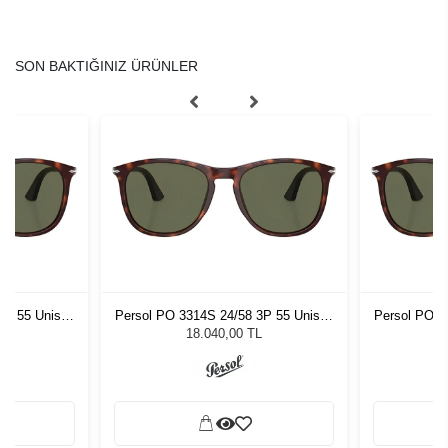
SON BAKTIĞINIZ ÜRÜNLER
3P 55 Unisex
Persol PO 3314S 24/58 3P 55 Unisex
Persol PO 3
ğü
Güneş Gözlüğü
G
L
18.040,00 TL