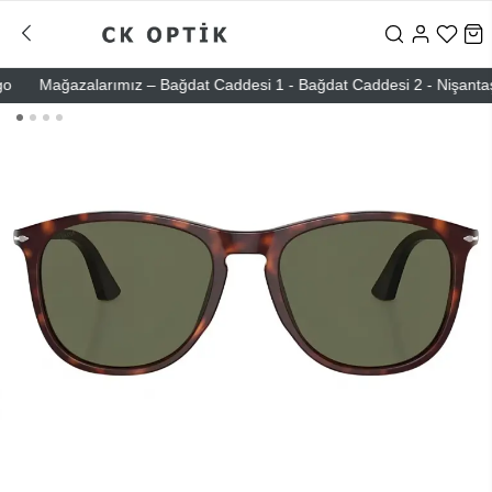
Mağazalarımız – Bağdat Caddesi 1 - Bağdat Caddesi 2 - Nişantaşı – E