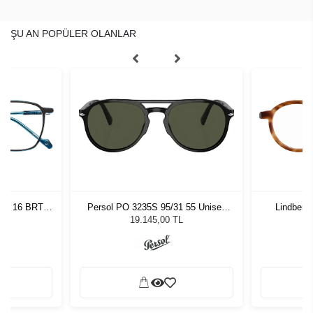
ŞU AN POPÜLER OLANLAR
ight 16 BRTQ
Persol PO 3235S 95/31 55 Unisex
Lindberg
Güneş Gözlüğü
19.145,00 TL