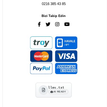
0216 385 43 85
Bizi Takip Edin
llms.txt
AI READY