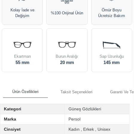
Kolay İade ve
Ömür Boyu
%100 Orijinal Ürün
Değişim
Ücretsiz Bakım
Ekartman
Burun Aralığı
Sap Uzunluğu
55 mm
20 mm
145 mm
Ürün Özellikleri
Taksit Seçenekleri
Garanti Ve Te
Kategori
Güneş Gözlükleri
Marka
Persol
Cinsiyet
Kadın
,
Erkek
,
Unisex