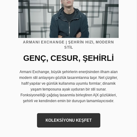
ARMANI EXCHANGE | ŞEHRİN HIZI, MODERN
STİL
GENÇ, CESUR, ŞEHİRLİ
Armani Exchange, büyük şehirlerin enerjisinden ilham alan
modern stil anlayışını gözlük tasarımlarına taşır. Net çizgiler,
hafif yapılar ve günlük kullanıma uyumlu formlar; dinamik
yaşam temposuna ayak uyduran bir stil sunar.
Fonksiyonelliği çağdaş tasarımla birleştiren A|X gözlükleri,
şehirli ve kendinden emin bir duruşun tamamlayıcısıdır.
KOLEKSİYONU KEŞFET