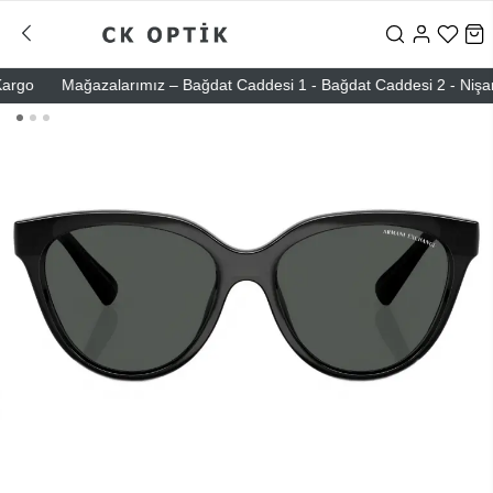
o
Mağazalarımız – Bağdat Caddesi 1 - Bağdat Caddesi 2 - Nişantaşı 