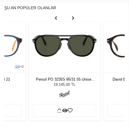
ŞU AN POPÜLER OLANLAR
+
2
 48 21
Persol PO 3235S 95/31 55 Unisex
David Be
Güneş Gözlüğü
19.145,00 TL