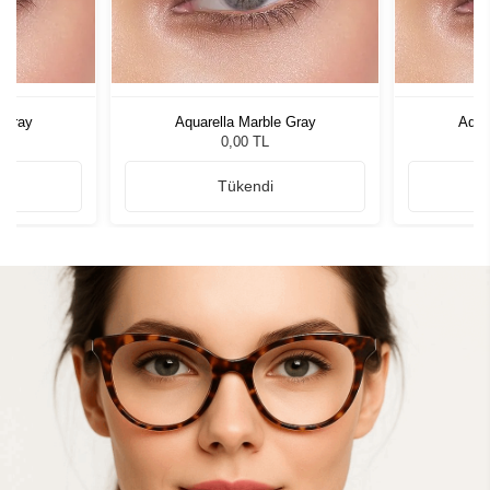
 Gray
Aquarella Marble Gray
Aqua
0,00 TL
Tükendi