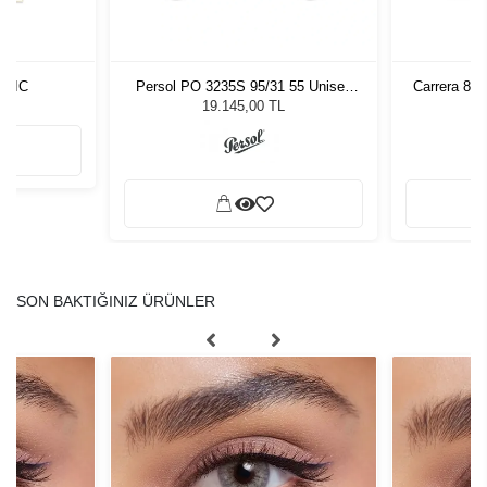
ORIC
Persol PO 3235S 95/31 55 Unisex
Carrera 80
Güneş Gözlüğü
19.145,00 TL
SON BAKTIĞINIZ ÜRÜNLER