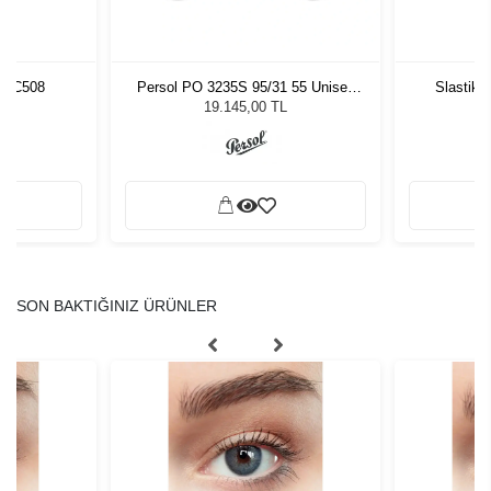
5 C508
Persol PO 3235S 95/31 55 Unisex
Slastik 
Güneş Gözlüğü
19.145,00 TL
SON BAKTIĞINIZ ÜRÜNLER